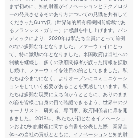
まず初めに、知的財産がイノベーションとテクノロジ
ーの発展させるそのあり方についての見識を共有して
くださったGurry氏（世界知的所有権機関前総裁であ
るフランシス・ガリー）に感謝を申し上げます。パン
デミックにより、2020年は私たち全員にとって前例
のない多難な年となりました。ファーウェイにとっ
て、特に激動の年となりました。米国政府は当社への
制裁を継続し、多くの政府関係者が誤った情報を拡散
し続け、ファーウェイを注目の的としてきました。私
たちは今までになく、よりオープンにコミュニケーシ
ョンをしていく必要があることを実感しています。私
たちは多難な現実に立ち向かうとともに、ありのまま
の姿を皆様ご自身の目で確認できるよう、世界中のジ
ャーナリスト、研究者、専門家、政府関係者に扉を開
きました。 2019年、私たちが初となるイノベーショ
ンおよび知的財産に関する白書を公表した際、業界全
体への当社の貢献とともに、イノベーションと知的財