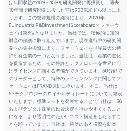
は年間収益の10%～15%を研究開発に再投資し、過去
10年間で研究開発に投じた額は900億米ドル以上に上
ります。この投資規模の維持により、2020年
EUIndustrialR&DInvestmentScoreboardでファーウ
ェイは第3位となりました。当社では、積極的に知的
財産の保護に取り組んでいます。現在進行中の研究開
発への集中投資により、ファーウェイを世界最大の特
許所有企業の一つとなりました。当社は、産業の進化
を促進するため、その特許とテクノロジーを世界に向
けライセンス許諾する準備ができています。5G分野で
のリーダーとして、特許のライセンシングに関してフ
ァーウェイはFRAND原則に従います。本日、当社は
5Gテクノロジーのロイヤルティレートについても発表
いたします。標準レートを発表することで当社は、5G
およびデジタル変革の投資決定を行いやすくすること
になる、より透明性のたかいコスト構造をもたらすこ
とを願っています。当社は、確信のある投資を助長