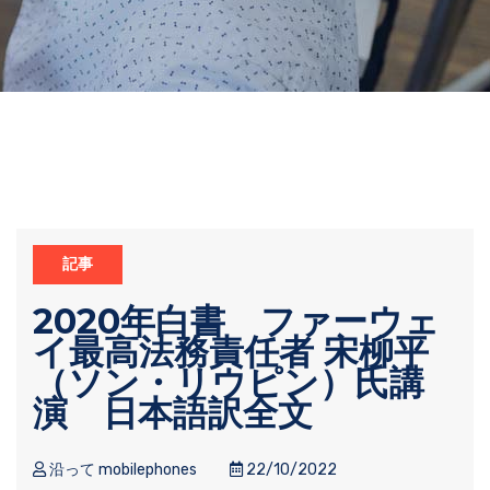
記事
2020年白書 ファーウェ
イ最高法務責任者 宋柳平
（ソン・リウピン）氏講
演 日本語訳全文
沿って mobilephones
22/10/2022