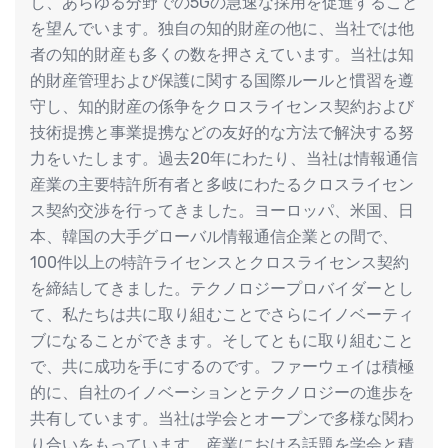
し、あらゆる分野での5Gの急速な採用を促進すること
を望んでいます。独自の知的財産の他に、当社では他
者の知的財産も多くの数を押さえています。当社は知
的財産管理および保護に関する国際ルールと慣習を遵
守し、知的財産の係争をクロスライセンス契約および
技術提携と事業提携などの友好的な方法で解決する努
力をいたします。過去20年にわたり、当社は情報通信
産業の主要特許所有者と多岐にわたるクロスライセン
ス契約交渉を行ってきました。ヨーロッパ、米国、日
本、韓国の大手グローバル情報通信企業との間で、
100件以上の特許ライセンスとクロスライセンス契約
を締結してきました。テクノロジープロバイダーとし
て、私たちは共に取り組むことでさらにイノベーティ
ブになることができます。そしてともに取り組むこと
で、共に成功を手にするのです。ファーウェイは積極
的に、自社のイノベーションとテクノロジーの進歩を
共有しています。当社は学会とオープンで多様な関わ
り合いをもっています。産業における話題を学会と積