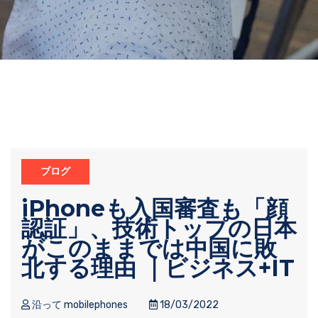
ブログ
iPhoneも入国審査も「顔
認証」、技術トップの日本
がこのままでは中国に敗
北する理由 ｜ビジネス+IT
沿って mobilephones
18/03/2022