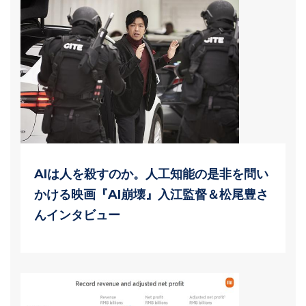
AIは人を殺すのか。人工知能の是非を問い
かける映画『AI崩壊』入江監督＆松尾豊さ
んインタビュー