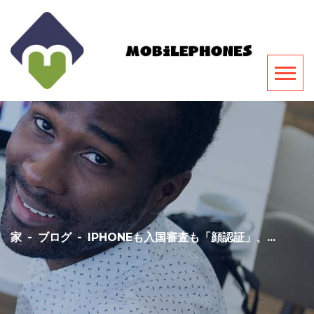
家
-
ブログ
-
IPHONEも入国審査も「顔認証」、...