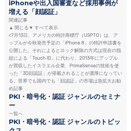
iPhoneや出入国審査など採用事例が
増える「顔認証」
関連記事
▲ 閉じる▼ すべて表示
<7月13日、アメリカの特許商標庁（USPTO）は、ア
ップルが今秋発売予定の「iPhone 8」の特許申請書を
公開した。それによるとロック解除の方式は現在の指
紋による「Touch ID」に代わり、2013年にアップル
が買収したイスラエル企業、PrimeSenseの技術を使
った「3D顔認証」が搭載されることが濃厚になってい
る。世界でも国内でも「顔認証」の市場は急拡大お勧
め記事
PKI・暗号化・認証 ジャンルのセミナ
ー
一覧へ
PKI・暗号化・認証 ジャンルのトピッ
クス