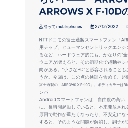
ARROWS X F-1
沿って mobilephones
27/12/2022
NTTドコモの富士通製スマートフォン「ARRO
用チップ、ヒューマンセントリックエンジ
るなど、ハードウェア的にも、かなりの“全
ウェアが増えると、その初期化で起動やシ
向がある。“小さなPC”と形容されること
うか。今回は、この点の検証を含めて、起
富士通製の「ARROWS X F-10D」。ボディカラーはBlac
ンバー
Androidスマートフォンは、自由度の
に、長時間起動していると、本来開放される
原因で動作が重たくなったり、不安定にな
すると、そのような問題が解消し、調子が