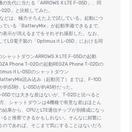
先代に当たる「ARROWS X LTE F-05D」、同
T-02D」と比較してみた。
定などは、極力そろえた上で試している。起動につ
いる「BatteryMix」が起動準備できるまで、
の表示が消えるまでをそれぞれ撮影した。なお、
電子製の「Optimus it L-05D」における同
0DのシャットダウンARROWS X LTE F-05Dの起動
A Phone T-02Dの起動REGZA Phone T-02Dの
timus it L-05Dのシャットダウン
teryMix読み込み（起動完了）までは、F-10D
Dが約53秒、L-05Dが約45秒だった。
-05Dでは大きな差はないが、T-02Dと比べると
。一方、シャットダウンは4機種で有意な差はほとん
結果から、CPUとLTE通信チップが別構成になっ
いると推察できるかもしれない。そんなに頻繁に
うのであれば、そこまで気にすることはないだろ