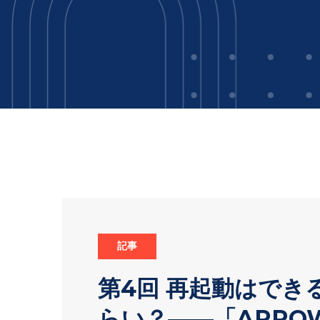
記事
第4回 再起動はでき
らい？――「ARROWS