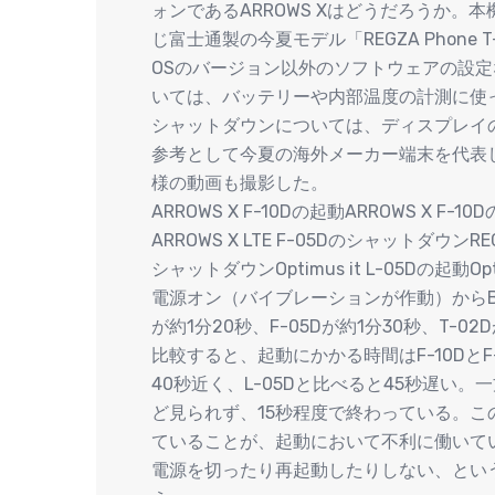
ォンであるARROWS Xはどうだろうか。本機の
じ富士通製の今夏モデル「REGZA Phone 
OSのバージョン以外のソフトウェアの設
いては、バッテリーや内部温度の計測に使って
シャットダウンについては、ディスプレイ
参考として今夏の海外メーカー端末を代表してLG
様の動画も撮影した。
ARROWS X F-10Dの起動ARROWS X F-1
ARROWS X LTE F-05DのシャットダウンREGZ
シャットダウンOptimus it L-05Dの起動Op
電源オン（バイブレーションが作動）からBat
が約1分20秒、F-05Dが約1分30秒、T-02
比較すると、起動にかかる時間はF-10DとF
40秒近く、L-05Dと比べると45秒遅い
ど見られず、15秒程度で終わっている。この
ていることが、起動において不利に働いて
電源を切ったり再起動したりしない、とい