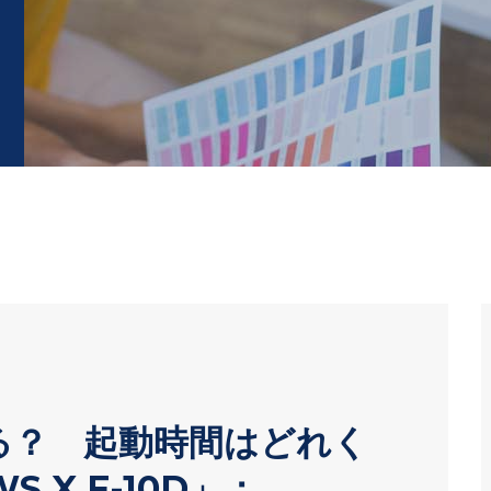
る？ 起動時間はどれく
 X F-10D」：