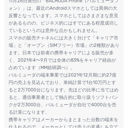
11月26日発売の「BALMUDA Phone（バルミューダフ
ォン）」は、最近のAndroidスマホとしては異例の大
反響となっています。スマホとしてはさまざまな意見
があるものの、ビジネス的にはすでにある程度成功し
ているというのは意外な点かもしれません。
スマホの販売チャネルには大きく分けて「キャリア市
場」と「オープン（SIMフリー）市場」の2種類があり
ます。日本では前者の携帯キャリアによる販売が多
く、2021年4〜9月では全体の83%をキャリア経由が
占めています（MM総研調べ）。
バルミューダの端末事業では2021年12月期に約27億
円の売上を見込んでおり、単純計算で1台10万円とす
ると2万7000台になります。先ほどの比率に当てはめ
ると、通信事業者として独占的に取り扱うソフトバン
クが2万3000台、バルミューダが自社で4000台を売
る計算になります。
携帯キャリアはメーカーからまとまった台数の端末を
仕入れるので、メーカーとしては売上の見通しを立て