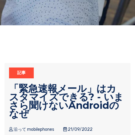
記事
「緊急速報メール」はカ
スタマイズできる? - いま
さら聞けないAndroidの
なぜ
沿って mobilephones
21/09/2022