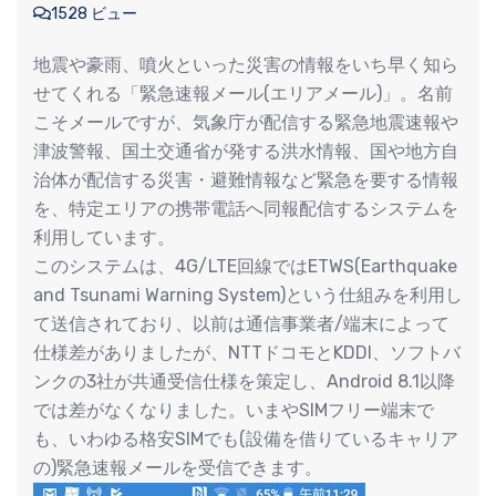
1528 ビュー
地震や豪雨、噴火といった災害の情報をいち早く知ら
せてくれる「緊急速報メール(エリアメール)」。名前
こそメールですが、気象庁が配信する緊急地震速報や
津波警報、国土交通省が発する洪水情報、国や地方自
治体が配信する災害・避難情報など緊急を要する情報
を、特定エリアの携帯電話へ同報配信するシステムを
利用しています。
このシステムは、4G/LTE回線ではETWS(Earthquake
and Tsunami Warning System)という仕組みを利用し
て送信されており、以前は通信事業者/端末によって
仕様差がありましたが、NTTドコモとKDDI、ソフトバ
ンクの3社が共通受信仕様を策定し、Android 8.1以降
では差がなくなりました。いまやSIMフリー端末で
も、いわゆる格安SIMでも(設備を借りているキャリア
の)緊急速報メールを受信できます。