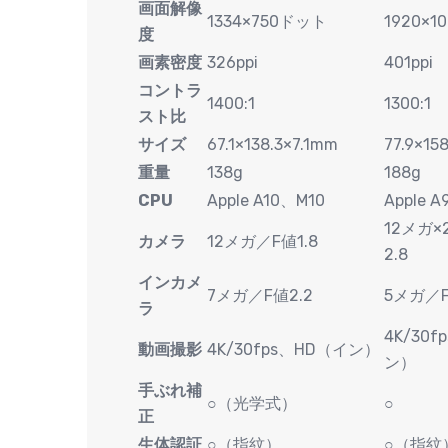
画面解像
1334×750ドット
1920×
度
画素密度
326ppi
401ppi
コントラ
1400:1
1300:1
スト比
サイズ
67.1×138.3×7.1mm
77.9×15
重量
138g
188g
CPU
Apple A10、M10
Apple 
12メガ×
カメラ
12メガ／F値1.8
2.8
インカメ
7メガ／F値2.2
5メガ／F
ラ
4K/30
動画撮影
4K/30fps、HD（イン）
ン）
手ぶれ補
○（光学式）
○
正
生体認証
○（指紋）
○（指紋