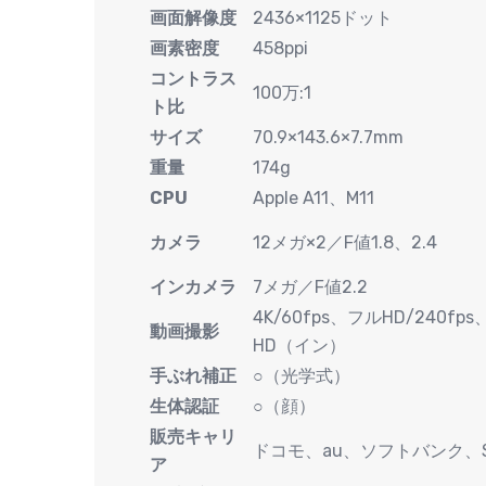
画面解像度
2436×1125ドット
画素密度
458ppi
コントラス
100万:1
ト比
サイズ
70.9×143.6×7.7mm
重量
174g
CPU
Apple A11、M11
カメラ
12メガ×2／F値1.8、2.4
インカメラ
7メガ／F値2.2
4K/60fps、フルHD/240fp
動画撮影
HD（イン）
手ぶれ補正
○（光学式）
生体認証
○（顔）
販売キャリ
ドコモ、au、ソフトバンク、S
ア