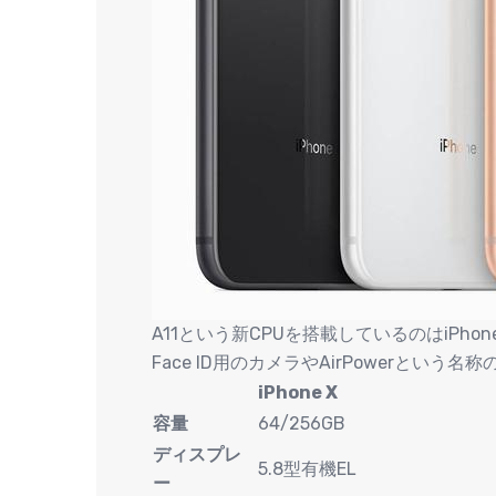
A11という新CPUを搭載しているのはiPhone 
Face ID用のカメラやAirPowerとい
iPhone X
容量
64/256GB
ディスプレ
5.8型有機EL
ー