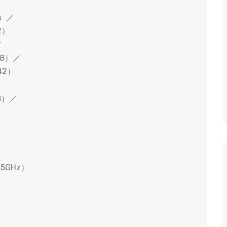
1）／
2）
／
28）／
42）
8）／
／5GHz）