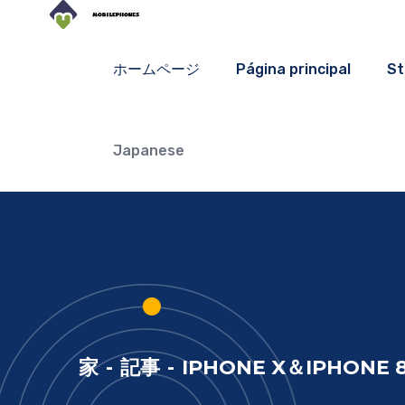
ホームページ
Página principal
St
Japanese
家
-
記事
-
IPHONE X＆IPHONE 