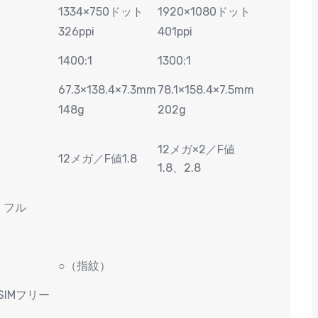
1334×750ドット
1920×1080ドット
326ppi
401ppi
1400:1
1300:1
67.3×138.4×7.3mm
78.1×158.4×7.5mm
148g
202g
12メガ×2／F値
12メガ／F値1.8
1.8、2.8
s、フル
○（指紋）
IMフリー