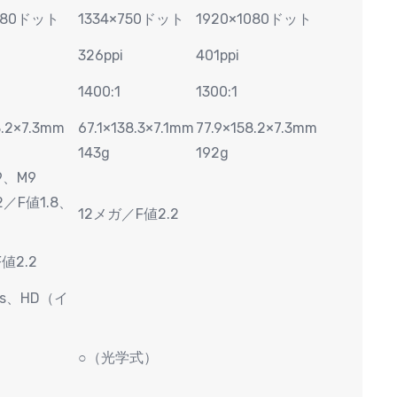
1080ドット
1334×750ドット
1920×1080ドット
326ppi
401ppi
1400:1
1300:1
8.2×7.3mm
67.1×138.3×7.1mm
77.9×158.2×7.3mm
143g
192g
A9、M9
2／F値1.8、
12メガ／F値2.2
値2.2
fps、HD（イ
○（光学式）
）