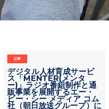
記事
デジタル人材育成サービ
ス「MENTER(メンタ
ー)」ラジオ番組制作と通
販事業を展開するエー・
ビー・シー メディア コム
社（朝日放送グループ）に