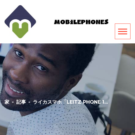
家
-
記事
-
ライカスマホ「LEITZ PHONE 1...