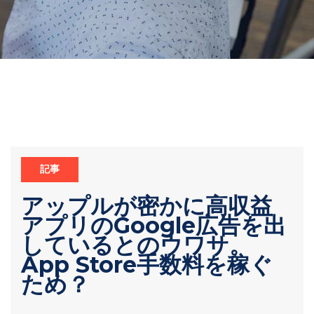
記事
アップルが密かに高収益
アプリのGoogle広告を出
しているとのウワサ。
App Store手数料を稼ぐ
ため？