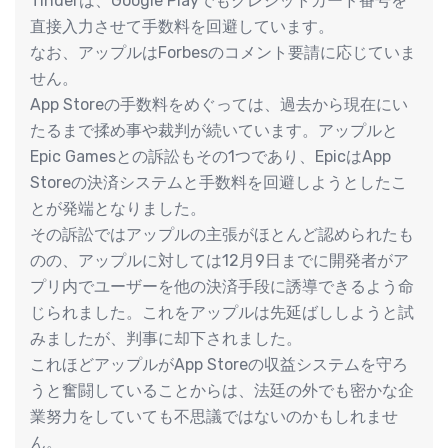
Tinderは、Google Playでもクレジットカード番号を
直接入力させて手数料を回避しています。
なお、アップルはForbesのコメント要請に応じていま
せん。
App Storeの手数料をめぐっては、過去から現在にい
たるまで揉め事や裁判が続いています。アップルと
Epic Gamesとの訴訟もその1つであり、EpicはApp
Storeの決済システムと手数料を回避しようとしたこ
とが発端となりました。
その訴訟ではアップルの主張がほとんど認められたも
のの、アップルに対しては12月9日までに開発者がア
プリ内でユーザーを他の決済手段に誘導できるよう命
じられました。これをアップルは先延ばししようと試
みましたが、判事に却下されました。
これほどアップルがApp Storeの収益システムを守ろ
うと奮闘していることからは、法廷の外でも密かな企
業努力をしていても不思議ではないのかもしれませ
ん。