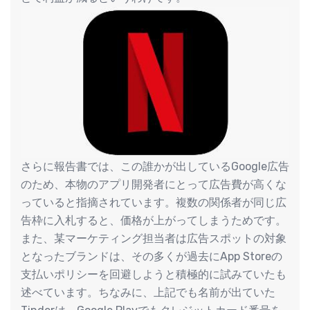
さらに報告書では、この誰かが出しているGoogle広告
のため、本物のアプリ開発者にとって広告費が高くな
っていると指摘されています。複数の関係者が同じ広
告枠に入札すると、価格が上がってしまうためです。
また、某マーケティング担当者は広告スポットの対象
となったブランドは、その多くが過去にApp Storeの
支払いポリシーを回避しようと積極的に試みていたも
述べています。ちなみに、上記でも名前が出ていた