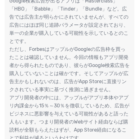
Google検索広告が出るアプリは「Masterclass」
「HBO」「Babble」「Tinder」「Bundle」など。広
告では広告主が明らかにされていませんが、すべての
広告にはほぼ同じ追跡パラメータが設定されており、
単一の企業が購入している可能性を示しているとのこ
とです。
ただし、ForbesはアップルがGoogleの広告枠を買っ
たことは確認していません。今回の情報もアプリ開発
者から得られたものであり、彼らがGoogle検索広告を
購入していないことは確かです。そしてアップルが広
告主かもしれないのは、広告がApp Storeに直接リン
クされている事実に基づく推測に過ぎません。
アプリ開発者の中には、アップルがアプリ本体やアプ
リ内課金から15％～30％を徴収しているため、広告が
ビジネスに悪影響を与えている可能性があると語った
人もいます。つまり開発者のWebサイト経由ならば購
読料が全額もらえたはずが、App Store経由になるこ
とで利益が減るというわけです。