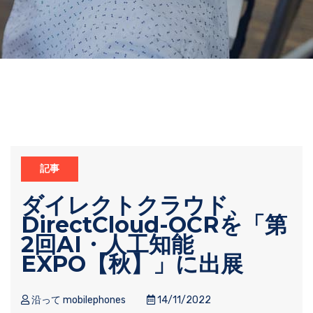
記事
ダイレクトクラウド、
DirectCloud-OCRを「第
2回AI・⼈⼯知能
EXPO【秋】」に出展
沿って mobilephones
14/11/2022