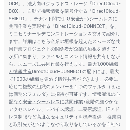
OCR」、法⼈向けクラウドストレージ「DirectCloud-
BOX」、⾃動で機密情報を暗号化する「DirectCloud-
SHIELD」、テナント間でより安全かつシームレスに
共同作業を実現する「DirectCloud-CONNECT」を、
ミニセミナーやデモンストレーションを交えて紹介し
ます。詳細はこちら企業の垣根を超えたスムーズな共
同作業プロジェクトの関係者が企業の垣根を越えて1
か所に集まり、ファイルとコメント情報を共有しなが
ら、スムーズに共同作業を⾏えます。
最大1,000組織
と情報共有
DirectCloud-CONNECTの配下には、最⼤
で1,000の組織を集めて情報共有ができます。必要に
応じて複数の組織のメンバーを１つのフォルダ（また
は個別のフォルダ）に招待が可能です。
情報漏洩の心
配なく安全・シームレスに共同作業
7段階の細やかな
アクセスレベル、デバイス認証、⼆要素認証、IPアド
レス制限など⾼度なセキュリティを標準提供。 従業員
と取引先がどのようなやり取りをしているかを⾃社の