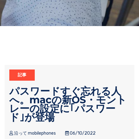
記事
パスワードすぐ忘れる人
へ。macの新OS・モント
レーの設定に｢パスワー
ド｣が登場
沿って mobilephones
06/10/2022