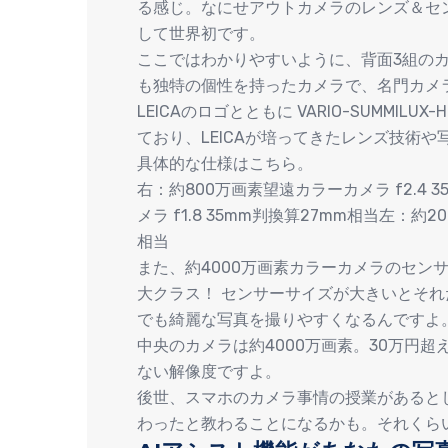
る感じ。なにせアウトカメラのレンズ＆セ
して世界初です。
ここではわかりやすいように、背面3組の
も独特の個性を持ったカメラで、名門カメラ
LEICAのロゴとともに VARIO-SUMMILUX-H
ており、LEICAが培ってきたレンズ技術
具体的な仕様はこちら。
右：約800万画素望遠カラーカメラ f2.4 
メラ f1.8 35mm判換算27mm相当左：約2
相当
また、約4000万画素カラーカメラのセンサ
大クラス！ センサーサイズが大きいとそ
でも綺麗な写真を撮りやすくなるんですよ
中央のカメラは約4000万画素。30万円
ない解像度ですよ。
後世、スマホのカメラ事情の授業があるとしたら
わったと教わることになるかも。それくら