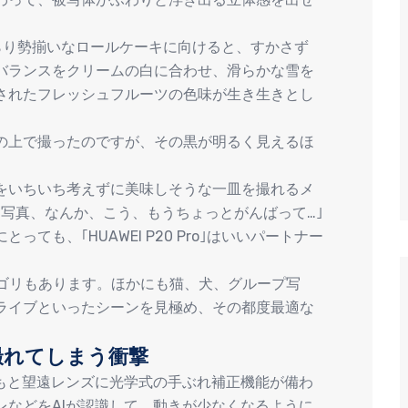
果物がずらり勢揃いなロールケーキに向けると、すかさず
トバランスをクリームの白に合わせ、滑らかな雪を
されたフレッシュフルーツの色味が生き生きとし
の上で撮ったのですが、その黒が明るく見えるほ
をいちいち考えずに美味しそうな一皿を撮れるメ
写真、なんか、こう、もうちょっとがんばって…｣
ても、｢HUAWEI P20 Pro｣はいいパートナー
テゴリもあります。ほかにも猫、犬、グループ写
ライブといったシーンを見極め、その都度最適な
撮れてしまう衝撃
ともと望遠レンズに光学式の手ぶれ補正機能が備わ
レなどをAIが認識して、動きが少なくなるように