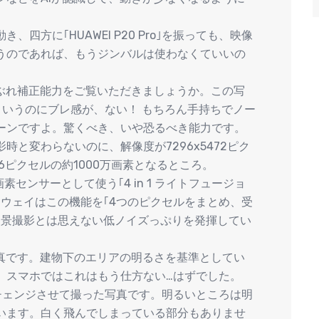
四方に｢HUAWEI P20 Pro｣を振っても、映像
うのであれば、もうジンバルは使わなくていいの
手ぶれ補正能力をご覧いただきましょうか。この写
というのにブレ感が、ない！ もちろん手持ちでノー
ーンですよ。驚くべき、いや恐るべき能力です。
と変わらないのに、解像度が7296x5472ピク
736ピクセルの約1000万画素となるところ。
素センサーとして使う｢4 in 1 ライトフュージョ
ウェイはこの機能を｢4つのピクセルをまとめ、受
夜景撮影とは思えない低ノイズっぷりを発揮してい
写真です。建物下のエリアの明るさを基準としてい
。スマホではこれはもう仕方ない…はずでした。
ード｣にチェンジさせて撮った写真です。明るいところは明
います。白く飛んでしまっている部分もありませ