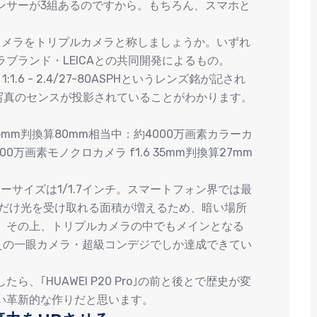
ンサーが3組あるのですから。もちろん、スマホと
カメラをトリプルカメラと称しましょうか。いずれ
ブランド・LEICAとの共同開発によるもの。
 1:1.6 - 2.4/27-80ASPHというレンズ銘が記され
や写真のセンスが投影されていることがわかります。
35mm判換算80mm相当中：約4000万画素カラーカ
000万画素モノクロカメラ f1.6 35mm判換算27mm
ーサイズは1/1.7インチ。スマートフォン界では最
れだけ光を受け取れる面積が増えるため、暗い場所
。その上、トリプルカメラの中でもメインとなる
超えの一眼カメラ・超級コンデジでしか達成できてい
、｢HUAWEI P20 Pro｣の前と後とで歴史が変
い革新的な作りだと思います。