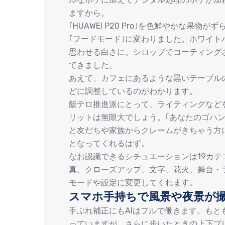
ますから。
｢HUAWEI P20 Pro｣を色鮮やかな
｢フードモード｣に変わりました。ホワイ
思わせる白さに。シロップでコーティング
てきました。
あえて、カフェにあるような黒いテーブル
どに調整しているのがわかります。
飯テロ推進派にとって、ライティングなど
リットは無限大でしょう。｢あなたのゴハン
と友だちや家族からクレームがきちゃう方にとっ
となってくれるはず。
なお認識できるシチュエーションは19カ
真、クローズアップ、文字、花火、舞台・
モードや設定に変更してくれます。
スマホ手持ちで風景や夜景が
手ぶれ補正にもAIはフルで働きます。も
っていますが、さらに歩いたときの上下ブ