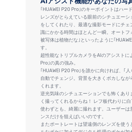
AIアシスト機能があなたの写
｢HUAWEI P20 Pro｣のキーポイン
レンズがとらえている眼前のシチュエーシ
をしてくれたり、最適な撮影モードにチェ
識にかかる時間はほとんど一瞬。オートフ
被写体は植物だな｣といったように｢HUAWEI
す。
超性能なトリプルカメラをAIのアシストによっ
Pro｣の真の強み。
｢HUAWEI P20 Pro｣を誰かに向けれ
自動でチェンジ。背景を大きくボカしなが
くれます。
逆光気味のシチュエーションでも怖くあり
く撮ってくれるからね！ レフ板代わりに
使わずとも、綺麗に撮れます。ユーザーは
ンスだけを狙えばいいのです。
またポートレートは望遠側のレンズを使う
ルなボケに加えてデジタル処理のボケが加