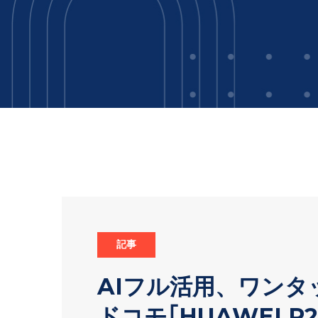
記事
AIフル活用、ワン
ドコモ｢HUAWEI P2