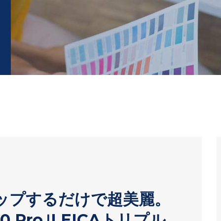
タップするだけで超美麗。
0 Pro｣LEICAトリプル