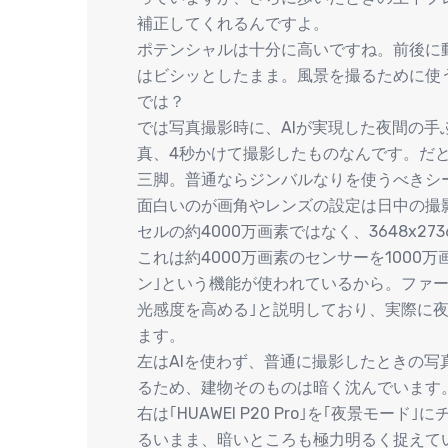
補正してくれるんですよ。
ポテンシャルは十分に高いですね。前後に動き、
はビシッとしたまま。風景を撮るために使
では？
では写真撮影時に、AIが実現した夜間の
真、4秒かけて撮影したものなんです。だ
三脚。普通ならジンバルなりを使うべきシ
面白いのが画角やレンズの設定は日中の撮影時
セルの約4000万画素ではなく、3648x2
これは約4000万画素のセンサーを1000万画
ン｣という機能が使われているから。ファー
光感度を高める｣と説明しており、実際に
ます。
左はAIを使わず、普通に撮影したときの
るため、建物そのものは暗く沈んでいます
右は｢HUAWEI P20 Pro｣を｢夜景モ
るいまま、暗いところも極力明るく捉えて