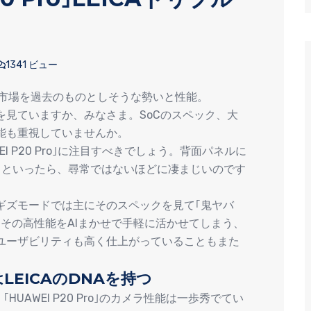
1341 ビュー
デジ市場を過去のものとしそうな勢いと性能。
を見ていますか、みなさま。SoCのスペック、大
能も重視していませんか。
I P20 Pro｣に注目すべきでしょう。背面パネルに
さといったら、尋常ではないほどに凄まじいのです
ギズモードでは主にそのスペックを見て｢鬼ヤバ
その高性能をAIまかせで手軽に活かせてしまう、
ユーザビリティも高く仕上がっていることもまた
EICAのDNAを持つ
HUAWEI P20 Pro｣のカメラ性能は一歩秀でてい