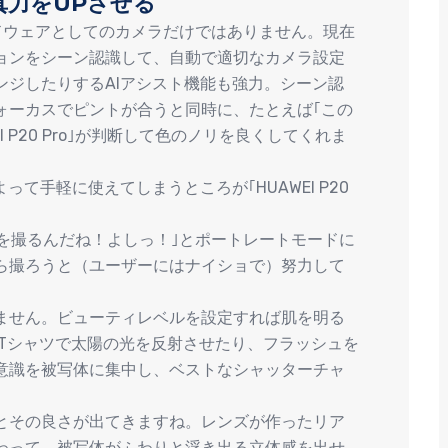
真力をUPさせる
トはハードウェアとしてのカメラだけではありません。現在
ョンをシーン認識して、自動で適切なカメラ設定
ンジしたりするAIアシスト機能も強力。シーン認
ォーカスでピントが合うと同時に、たとえば｢この
 P20 Pro｣が判断して色のノリを良くしてくれま
て手軽に使えてしまうところが｢HUAWEI P20
ば、｢人を撮るんだね！よしっ！｣とポートレートモードに
ら撮ろうと（ユーザーにはナイショで）努力して
ません。ビューティレベルを設定すれば肌を明る
白Tシャツで太陽の光を反射させたり、フラッシュを
意識を被写体に集中し、ベストなシャッターチャ
とその良さが出てきますね。レンズが作ったリア
わって、被写体がふわりと浮き出る立体感を出せ