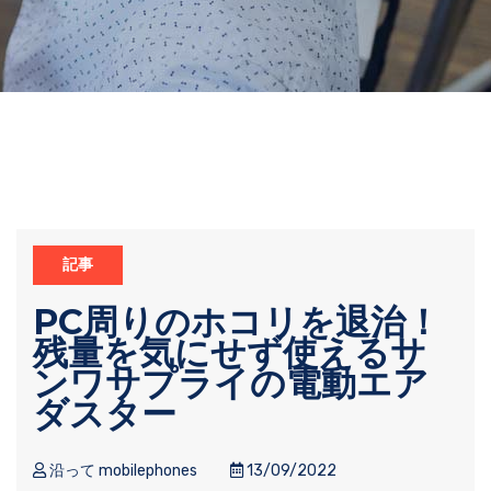
記事
PC周りのホコリを退治！
残量を気にせず使えるサ
ンワサプライの電動エア
ダスター
沿って mobilephones
13/09/2022