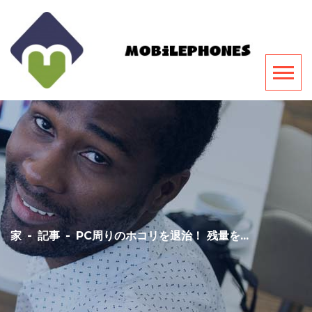
家
-
記事
-
PC周りのホコリを退治！ 残量を...