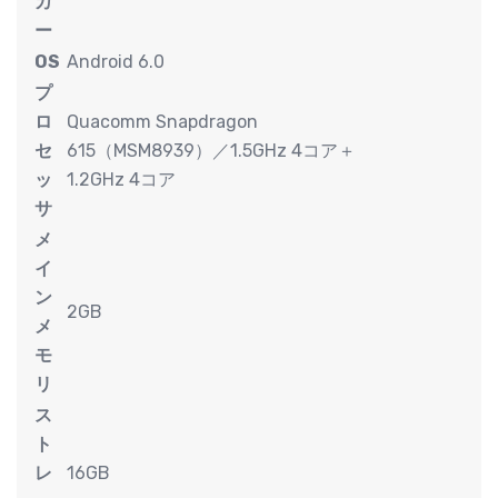
カ
ー
OS
Android 6.0
プ
ロ
Quacomm Snapdragon
セ
615（MSM8939）／1.5GHz 4コア＋
ッ
1.2GHz 4コア
サ
メ
イ
ン
2GB
メ
モ
リ
ス
ト
レ
16GB