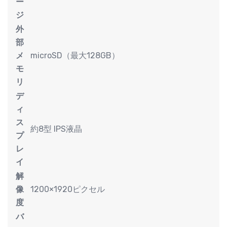
ー
ジ
外
部
メ
microSD（最大128GB）
モ
リ
デ
ィ
ス
約8型 IPS液晶
プ
レ
イ
解
像
1200×1920ピクセル
度
バ