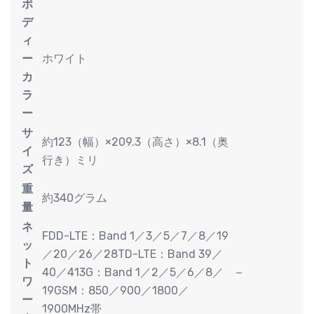
ボ
デ
ィ
ー
ホワイト
カ
ラ
ー
サ
約123（幅）×209.3（高さ）×8.1（奥
イ
行き）ミリ
ズ
重
約340グラム
量
ネ
FDD-LTE：Band 1／3／5／7／8／19
ッ
／20／26／28TD-LTE：Band 39／
ト
40／413G：Band 1／2／5／6／8／
−
ワ
19GSM：850／900／1800／
ー
1900MHz帯