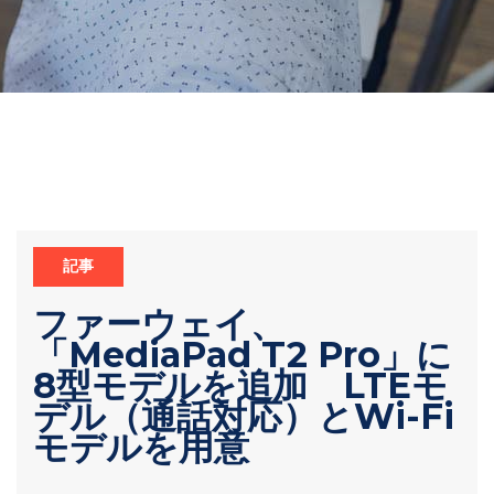
記事
ファーウェイ、
「MediaPad T2 Pro」に
8型モデルを追加 LTEモ
デル（通話対応）とWi-Fi
モデルを用意