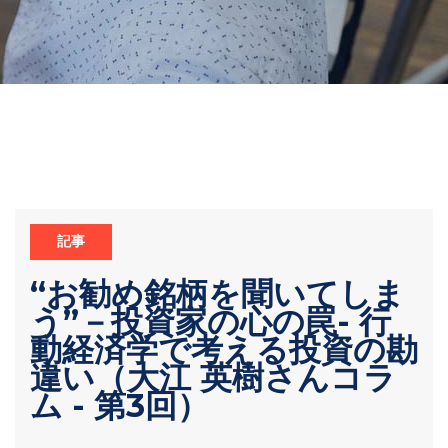
記事
“お勧め銘柄を聞いてしま
う”－投資家の心の罠- 行
動経済学で考える投資の勘
違い（大江 英樹さんコラ
ム - 第3回）