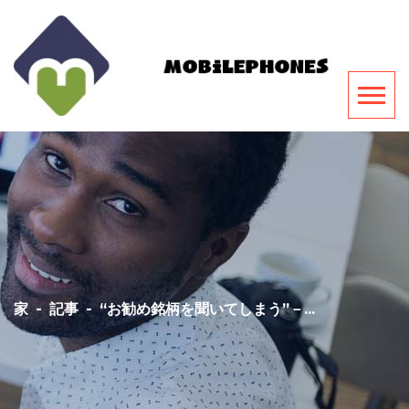
家
-
記事
-
“お勧め銘柄を聞いてしまう”－...