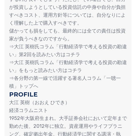
が投資しようとしている投資信託の中身や自分が負担
すべきコスト、運用方針等については、自分なりによ
く理解した上で購入すべきです。
儲かっても損をしても、最終的には全ての責任は投資
家が負うべきなのですから。
⇒大江 英樹氏コラム「行動経済学で考える投資の勘違
い」第2回を読みたい方はコチラ
⇒大江 英樹氏コラム「行動経済学で考える投資の勘違
い」をもっと読みたい方はコチラ
⇒各分野の第一線で活躍する著名人コラム「一聴一
積」トップへ
PROFILE
大江 英樹（おおえ ひでき）
経済コラムニスト
1952年大阪府生まれ。大手証券会社において定年まで
勤めた後、2012年に独立。資産運用やライフプラニ
ング、確定拠出年金、行動経済学に関する講演・執