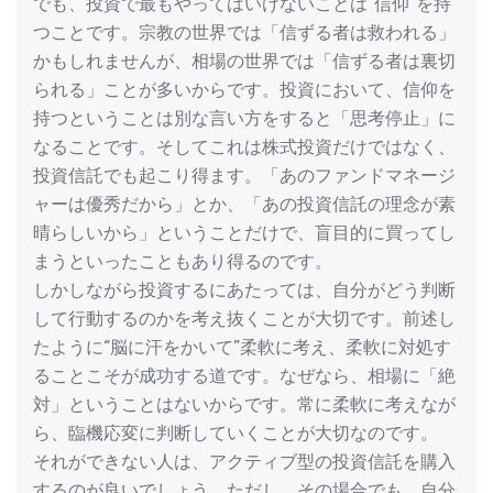
でも、投資で最もやってはいけないことは“信仰”を持
つことです。宗教の世界では「信ずる者は救われる」
かもしれませんが、相場の世界では「信ずる者は裏切
られる」ことが多いからです。投資において、信仰を
持つということは別な言い方をすると「思考停止」に
なることです。そしてこれは株式投資だけではなく、
投資信託でも起こり得ます。「あのファンドマネージ
ャーは優秀だから」とか、「あの投資信託の理念が素
晴らしいから」ということだけで、盲目的に買ってし
まうといったこともあり得るのです。
しかしながら投資するにあたっては、自分がどう判断
して行動するのかを考え抜くことが大切です。前述し
たように“脳に汗をかいて”柔軟に考え、柔軟に対処す
ることこそが成功する道です。なぜなら、相場に「絶
対」ということはないからです。常に柔軟に考えなが
ら、臨機応変に判断していくことが大切なのです。
それができない人は、アクティブ型の投資信託を購入
するのが良いでしょう。ただし、その場合でも、自分