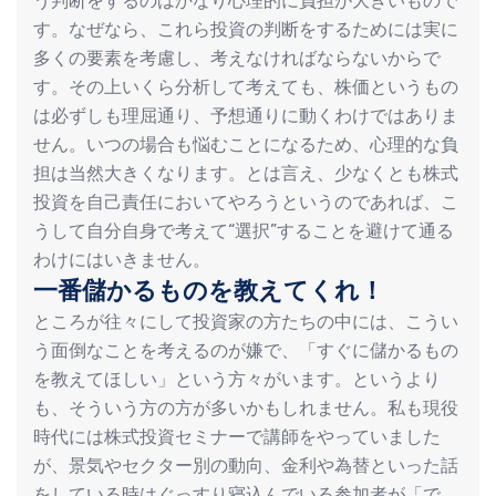
う判断をするのはかなり心理的に負担が大きいもので
す。なぜなら、これら投資の判断をするためには実に
多くの要素を考慮し、考えなければならないからで
す。その上いくら分析して考えても、株価というもの
は必ずしも理屈通り、予想通りに動くわけではありま
せん。いつの場合も悩むことになるため、心理的な負
担は当然大きくなります。とは言え、少なくとも株式
投資を自己責任においてやろうというのであれば、こ
うして自分自身で考えて“選択”することを避けて通る
わけにはいきません。
一番儲かるものを教えてくれ！
ところが往々にして投資家の方たちの中には、こうい
う面倒なことを考えるのが嫌で、「すぐに儲かるもの
を教えてほしい」という方々がいます。というより
も、そういう方の方が多いかもしれません。私も現役
時代には株式投資セミナーで講師をやっていました
が、景気やセクター別の動向、金利や為替といった話
をしている時はぐっすり寝込んでいる参加者が「で