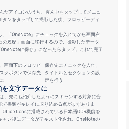
つ並んだアイコンのうち、真ん中をタップしてメニュ
ボタンをタップして撮影した後、フロッピーディ
、「OneNote」にチェックを入れてから画面右
近の履歴」画面に移行するので、撮影したデータ
OneNoteに保存」になったらタップ。これで完了
、画面下のフロッピ
保存先にチェックを入れ、
スクボタンで保存先
タイトルとセクションの設
に
定を行う
類を文字データに
るメリットは、先にも紹介したようにスキャンする対象に合
能で書類がキレイに取り込める点がまずありま
fice Lensに搭載されている日本語OCR機能を
ャン後にデータがテキスト化され、OneNoteの
。