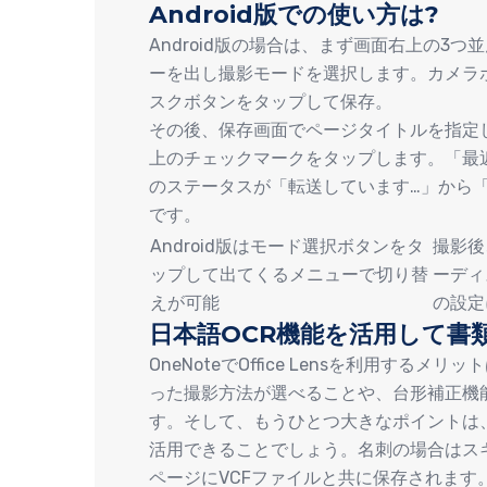
Android版での使い方は?
Android版の場合は、まず画面右上の3
ーを出し撮影モードを選択します。カメラ
スクボタンをタップして保存。
その後、保存画面でページタイトルを指定し
上のチェックマークをタップします。「最
のステータスが「転送しています…」から「
です。
Android版はモード選択ボタンをタ
撮影後
ップして出てくるメニューで切り替
ーディ
えが可能
の設定
日本語OCR機能を活用して書
OneNoteでOffice Lensを利用す
った撮影方法が選べることや、台形補正機
す。そして、もうひとつ大きなポイントは、Of
活用できることでしょう。名刺の場合はスキ
ページにVCFファイルと共に保存されます