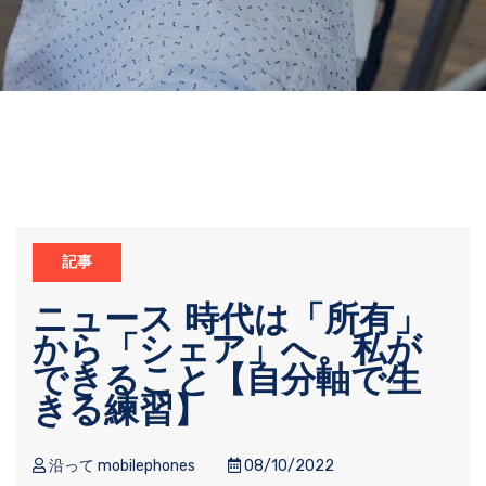
記事
ニュース 時代は「所有」
から「シェア」へ。私が
できること【自分軸で生
きる練習】
沿って mobilephones
08/10/2022