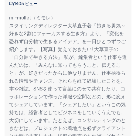
1405 ビュー
mi-mollet（ミモレ）
スタイリングディレクター大草直子著『飽きる勇気～
好きな2割にフォーカスする生き方』より、「変化を
恐れず自分軸で生きるアイデア」を一日ひとつずつご
紹介します。【写真】覚えておきたい! 大草直子の
「自分軸で生きる方法」 私が、編集者という仕事を選
んだのは、「みんなに知ってもらうこと、伝えるこ
と」が、好きだったからに他なりません。仕事柄得ら
れる情報やチャンス、それらを経て経験したことを、
本や雑誌、SNSを使って言葉にのせて共有したり、コ
ラボレーションで作った洋服や空間などの、形に変え
てシェアしています。「シェアしたい」というこの気
持ちは、経営者としてビジネスをしていくうえでも、
大切にしています。たとえば、コンサルティングのと
きなどは、プロジェクトの着地点を必ずクライアント