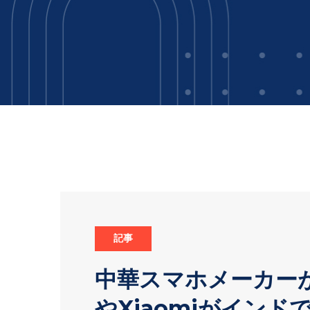
記事
中華スマホメーカーが
やXiaomiがイン