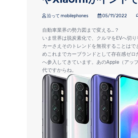
沿って mobilephones
05/11/2022
自動車業界の勢力図まで変える…？
いま世界は脱炭素化で、クルマをEVへ切
カーさえそのトレンドを無視することはで
めこれまでカーブランドとして存在感ゼロ
へ参入してきています。あのApple（ア
代ですからね。