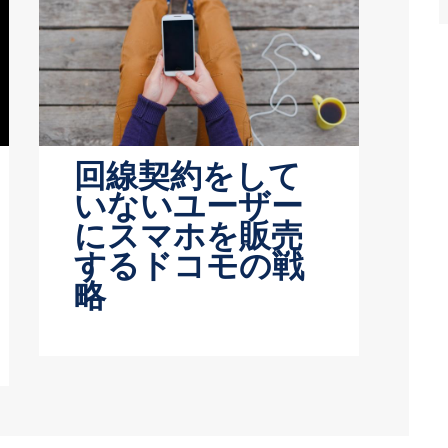
回線契約をして
いないユーザー
にスマホを販売
するドコモの戦
略