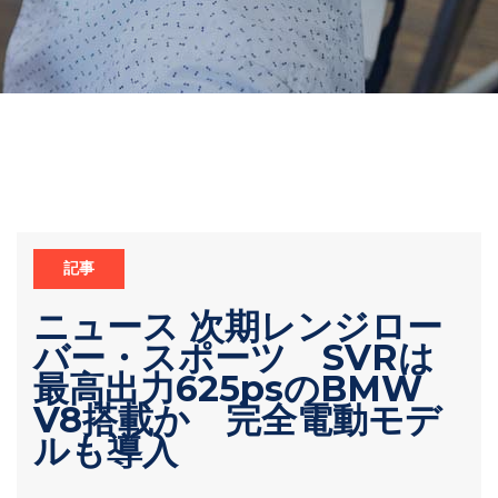
記事
ニュース 次期レンジロー
バー・スポーツ SVRは
最高出力625psのBMW
V8搭載か 完全電動モデ
ルも導入