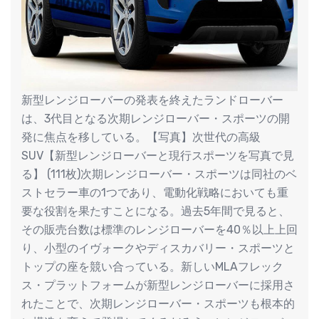
新型レンジローバーの発表を終えたランドローバー
は、3代目となる次期レンジローバー・スポーツの開
発に焦点を移している。【写真】次世代の高級
SUV【新型レンジローバーと現行スポーツを写真で見
る】 (111枚)次期レンジローバー・スポーツは同社のベ
ストセラー車の1つであり、電動化戦略においても重
要な役割を果たすことになる。過去5年間で見ると、
その販売台数は標準のレンジローバーを40％以上上回
り、小型のイヴォークやディスカバリー・スポーツと
トップの座を競い合っている。新しいMLAフレック
ス・プラットフォームが新型レンジローバーに採用さ
れたことで、次期レンジローバー・スポーツも根本的