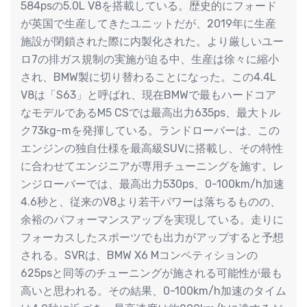
584psの5.0L V8を搭載している。歴史的にフォード
が英国で生産してきたユニットだが、2019年に生産
施設が閉鎖された際に内製化された。より厳しいユー
ロ7の排ガス規制の実施が迫る中、生産は徐々に縮小
され、BMW製に切り替わることになった。この4.4L
V8は「S63」と呼ばれ、現在BMWで最もハードコア
なモデルであるM5 CSでは最高出力635ps、最大トル
ク73kg-mを発揮している。ランドローバーは、この
エンジンの独自仕様を最高級SUVに搭載し、その特性
に合わせてエンジニアが専用チューニングを施す。レ
ンジローバーでは、最高出力530ps、0-100km/h加速
4.6秒と、従来のV8より若干パワーは落ちるものの、
余裕のパフォーマンスアップを実現している。走りに
フォーカスしたスポーツでも出力がアップすると予想
される。SVRは、BMW X6 Mコンペティションの
625psと同等のチューニングが施される可能性が最も
高いと思われる。その結果、0-100km/h加速のタイム