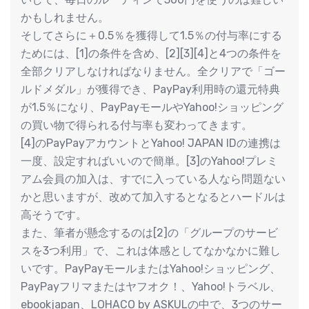
かもしれません。
そしてさらに＋0.5％を獲得して1.5％の付与率にする
ためには、[1]の条件を含め、[2][3][4]と4つの条件を
全部クリアしなければなりません。全クリアで「ゴー
ルドメダル」が獲得でき、PayPay利用時の還元特典
が1.5％になり、PayPayモールやYahoo!ショッピング
の買い物で得られる付与率も変わってきます。
[4]のPayPayアカウントとYahoo! JAPAN IDの連携は
一度、設定すればいいので簡単。[3]のYahoo!プレミ
アム会員の加入は、すでに入っている人なら問題ない
かと思いますが、改めて加入するとなるとハードルは
高そうです。
また、筆者が懸念するのは[2]の「グループのサービ
スを3つ利用」で、これは体感としてなかなかに難し
いです。PayPayモールまたはYahoo!ショッピング、
PayPayフリマまたはヤフオク！、Yahoo!トラベル、
ebookjapan、LOHACO by ASKULの中で、3つのサー