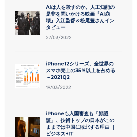
AIは人を殺すのか。人工知能の
是非を問いかける映画『AI崩
壊』入江監督＆松尾豊さんイン
タビュー
27/03/2022
iPhone12シリーズ、全世界の
スマホ売上の35％以上を占める
～2021Q2
19/03/2022
iPhoneも入国審査も「顔認
証」、技術トップの日本がこの
ままでは中国に敗北する理由 ｜
ビジネス+IT