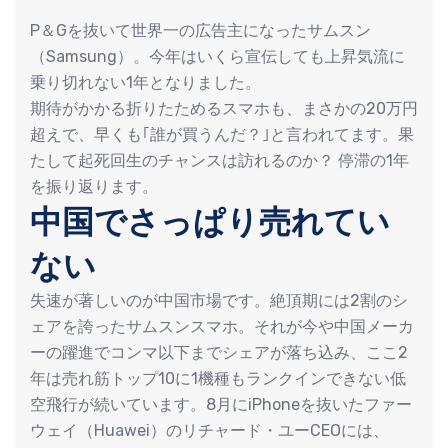
P＆Gを抜いて世界一の広告主になったサムスン
（Samsung）。今年はいくら宣伝しても上昇気流に
乗り切れない1年となりました。
期待がかかる折りたためるスマホも、まさかの20万円
超えで、早くも｢誰が買うんだ？｣と言われてます。果
たして起死回生のチャンスは訪れるのか？ 停滞の1年
を振り返ります。
中国でさっぱり売れてい
ない
失速が著しいのが中国市場です。絶頂期には2割のシ
ェアを誇ったサムスンスマホ。それが今や中国メーカ
ーの躍進でコンマ以下までシェアが落ち込み、ここ2
年は売れ筋トップ10に1機種もランクインできない低
空飛行が続いています。8月にiPhoneを抜いたファー
ウェイ（Huawei）のリチャード・ユーCEOには、