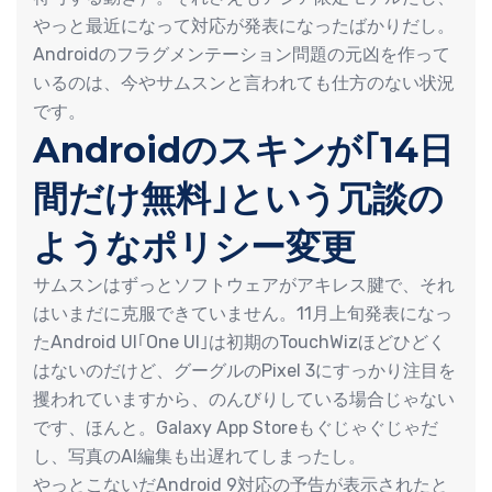
やっと最近になって対応が発表になったばかりだし。
Androidのフラグメンテーション問題の元凶を作って
いるのは、今やサムスンと言われても仕方のない状況
です。
Androidのスキンが｢14日
間だけ無料｣という冗談の
ようなポリシー変更
サムスンはずっとソフトウェアがアキレス腱で、それ
はいまだに克服できていません。11月上旬発表になっ
たAndroid UI｢One UI｣は初期のTouchWizほどひどく
はないのだけど、グーグルのPixel 3にすっかり注目を
攫われていますから、のんびりしている場合じゃない
です、ほんと。Galaxy App Storeもぐじゃぐじゃだ
し、写真のAI編集も出遅れてしまったし。
やっとこないだAndroid 9対応の予告が表示されたと