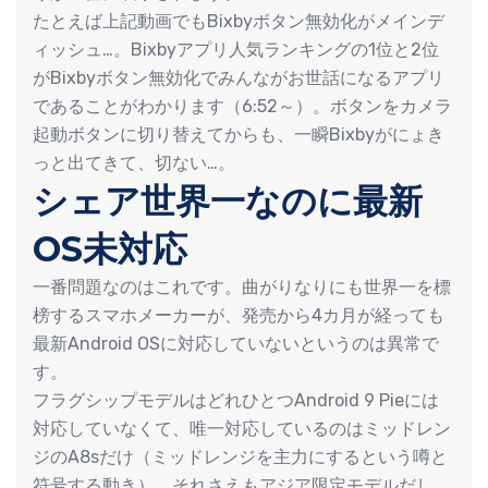
たとえば上記動画でもBixbyボタン無効化がメインデ
ィッシュ…。Bixbyアプリ人気ランキングの1位と2位
がBixbyボタン無効化でみんながお世話になるアプリ
であることがわかります（6:52～）。ボタンをカメラ
起動ボタンに切り替えてからも、一瞬Bixbyがにょき
っと出てきて、切ない…。
シェア世界一なのに最新
OS未対応
一番問題なのはこれです。曲がりなりにも世界一を標
榜するスマホメーカーが、発売から4カ月が経っても
最新Android OSに対応していないというのは異常で
す。
フラグシップモデルはどれひとつAndroid 9 Pieには
対応していなくて、唯一対応しているのはミッドレン
ジのA8sだけ（ミッドレンジを主力にするという噂と
符号する動き）。それさえもアジア限定モデルだし、