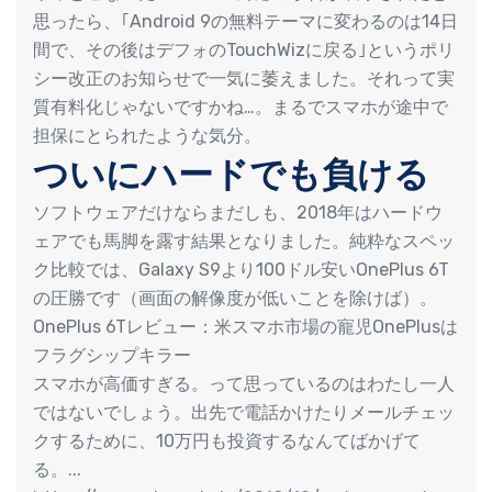
思ったら、｢Android 9の無料テーマに変わるのは14日
間で、その後はデフォのTouchWizに戻る｣というポリ
シー改正のお知らせで一気に萎えました。それって実
質有料化じゃないですかね…。まるでスマホが途中で
担保にとられたような気分。
ついにハードでも負ける
ソフトウェアだけならまだしも、2018年はハードウ
ェアでも馬脚を露す結果となりました。純粋なスペッ
ク比較では、Galaxy S9より100ドル安いOnePlus 6T
の圧勝です（画面の解像度が低いことを除けば）。
OnePlus 6Tレビュー：米スマホ市場の寵児OnePlusは
フラグシップキラー
スマホが高価すぎる。って思っているのはわたし一人
ではないでしょう。出先で電話かけたりメールチェッ
クするために、10万円も投資するなんてばかげて
る。...