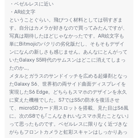
・ベゼルレスに近い
・AR絵文字
ということぐらい。飛びつく材料としては弱すぎま
す。自分はカメラが好きなので買ってみたんですが、
写真は期待したほどじゃなかったです。AR絵文字も
単にBitmojiのパクリの劣化版だし、そもそもデザイ
ンになんの新しさも感じません。あんなにとんがって
いたGalaxy S5時代のサムスンはどこに消えてしまっ
たのか…。
メタルとガラスのサンドイッチを広める起爆剤となっ
たGalaxy S6、世界初の両サイド曲面ディスプレイを
実現したS6 Edge。どちらもスマホのデザインを永久
に変えた機種でした。S7ではS5の防水を復活させ
て、microSDカード用スロットを搭載、見た目はS6風
に。次のS8でも｢こんなきれいなスマホ見たことない｣
って思ったものです。ベゼルレスに限りなく近づきな
がらもフロントカメラと虹彩スキャンはしっかりあっ