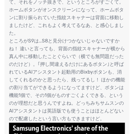
て、それをノッチ抜きで、というところがすごくて。
ホームボタンがオンスクリーンになって、ホームボタ
ンに割り振られていた指紋スキャナーは背面に移動し
ましたけど、これもよく考えてるなあ、と感心しまし
た。
ところがS9は…S8と見分けつかないじゃないですか
ね！ 違いと言っても、背面の指紋スキャナーが横から
真ん中に移動したことぐらいで（横でも無問題だった
のだけど）。｢押し間違えるだけにあるボタン｣と呼ば
れているAIアシスタント起動用のBixbyボタンも、消
してくれるのかと思ったら、残ってるし！ ほかの機能
の割り当てができるようになってますけど、ボタンは
機能1個で、その1個がものすごくよくできる、という
のが理想だと思うんですよね。どっちみちサムスンの
AIアシスタントは英語版でも使うことはほとんどない
ので配慮したという言い方もできますけど。