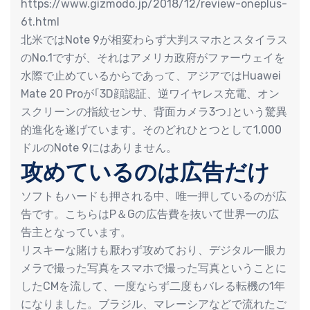
https://www.gizmodo.jp/2018/12/review-oneplus-
6t.html
北米ではNote 9が相変わらず大判スマホとスタイラス
のNo.1ですが、それはアメリカ政府がファーウェイを
水際で止めているからであって、アジアではHuawei
Mate 20 Proが｢3D顔認証、逆ワイヤレス充電、オン
スクリーンの指紋センサ、背面カメラ3つ｣という驚異
的進化を遂げています。そのどれひとつとして1,000
ドルのNote 9にはありません。
攻めているのは広告だけ
ソフトもハードも押される中、唯一押しているのが広
告です。こちらはP＆Gの広告費を抜いて世界一の広
告主となっています。
リスキーな賭けも厭わず攻めており、デジタル一眼カ
メラで撮った写真をスマホで撮った写真ということに
したCMを流して、一度ならず二度もバレる転機の1年
になりました。ブラジル、マレーシアなどで流れたご