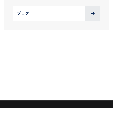
ブログ
Copyright © 2023 mobilephones.services. All rights