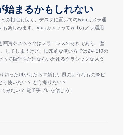
が始まるかもしれない
T｣との相性も良く、デスクに置いてのWebカメラ運
も楽しめます。VlogカメラってWebカメラ運用
でも画質やスペックはミラーレスのそれであり、歴
。してしまうけど、旧来的な使い方ではZV-E10の
だって操作性だけならいわゆるクラシックなスタ
割り切ったUIがもたらす新しい風のようなものをビ
どう使いたい？ どう撮りたい？
もしてみたい？ 電子手ブレを信じろ！