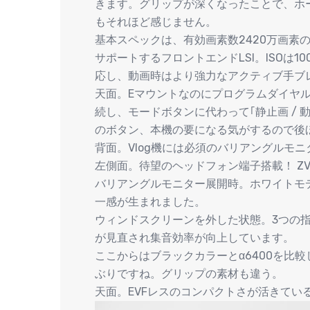
きます。グリップが深くなったことで、ホ
もそれほど感じません。
基本スペックは、有効画素数2420万画素のEx
サポートするフロントエンドLSI。ISOは10
応し、動画時はより強力なアクティブ手ブレ
天面。Eマウントなのにプログラムダイヤル
続し、モードボタンに代わって｢静止画 / 動
のボタン、本機の要になる気がするので後
背面。Vlog機には必須のバリアングルモニ
左側面。待望のヘッドフォン端子搭載！ Z
バリアングルモニター展開時。ホワイトモ
一感が生まれました。
ウィンドスクリーンを外した状態。3つの
が見直され集音効率が向上しています。
ここからはブラックカラーとα6400を比較
ぶりですね。グリップの素材も違う。
天面。EVFレスのコンパクトさが活きてい