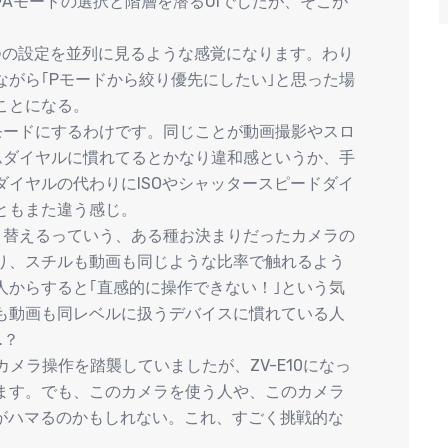
やAモードの選択と階層を潜るUIでしたが、そこが
つの設定を並列に見るような感覚になります。わり
がら｢Pモードから絞り優先にしたい｣と思った場
ことになる。
モードにするわけです。同じことが動画撮影やスロ
ムダイヤルに慣れてるとかなり違和感というか、手
イヤルの代わりにISOやシャッタースピードダイ
ともまた違う感じ。
り替えるっていう、ある種お決まりだったカメラの
り、スチルも動画も同じような比率で触れるよう
人からすると｢直感的に操作できない！｣という気
も動画も同レベルに扱うデバイスに慣れている人
…？
カメラ操作を踏襲していましたが、ZV-E10になっ
ます。でも、このカメラを使う人や、このカメラ
方がハマるのかもしれない。これ、すごく挑戦的な