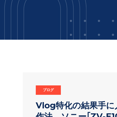
ブログ
Vlog特化の結果手
作法。ソニー｢ZV-E1