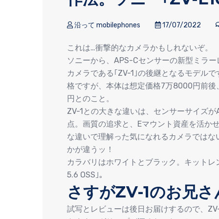
沿って mobilephones
17/07/2022
これは…衝撃的なカメラかもしれないぞ。
ソニーから、APS-Cセンサーの新型ミラーレ
カメラである｢ZV-1｣の後継となるモデルで
格ですが、本体は想定価格7万8000円前後、
円とのこと。
ZV-1との大きな違いは、センサーサイズが
点。画質の追求と、Eマウント資産を活かせ
な違いで理解った気になれるカメラではな
かが違うッ！
カラバリはホワイトとブラック。キットレンズはパ
5.6 OSS｣。
さすがZV-1のお兄さ
試写とレビューは後日お届けするので、ZV-