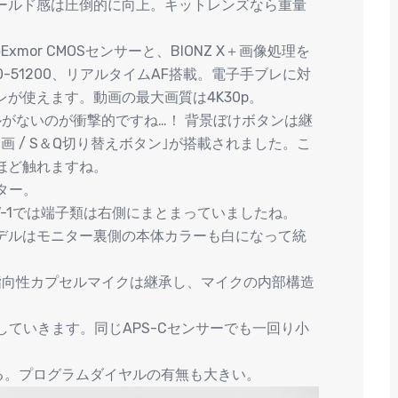
ールド感は圧倒的に向上。キットレンズなら重量
mor CMOSセンサーと、BIONZ X＋画像処理を
0-51200、リアルタイムAF搭載。電子手ブレに対
が使えます。動画の最大画質は4K30p。
がないのが衝撃的ですね…！ 背景ぼけボタンは継
画 / S＆Q切り替えボタン｣が搭載されました。こ
ほど触れますね。
ター。
V-1では端子類は右側にまとまっていましたね。
デルはモニター裏側の本体カラーも白になって統
指向性カプセルマイクは継承し、マイクの内部構造
していきます。同じAPS-Cセンサーでも一回り小
る。プログラムダイヤルの有無も大きい。