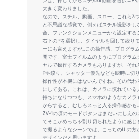
ンは、押してからスチルor動画を選択→P
大きく変わりました。
なので、スチル、動画、スロー、これら3
と不思議な感覚で、例えばスチル撮影をしな
合、ファンクションメニューから設定する
右下のPを選択し、ダイヤルを回して絞り
ーにも言えますが…この操作感、プログラ
間です。富士フイルムのようにプログラムダ
ヤルで操作するカメラもありますが、それ
Pや絞り、シャッター優先などを瞬時に切
操作性が本機にはないんですね。その代わ
にしてある。これは、カメラに慣れている
持ちになりつつも、スマホのようなカメラ
からすると、むしろスっと入る操作感かも
ZV-1の頃のモードボタンはまだいにしえの
てそこがめっちゃ割り切られたように感じ
で撮るようなシーンでは、こっちのUIの
デザインだと思いますよ。