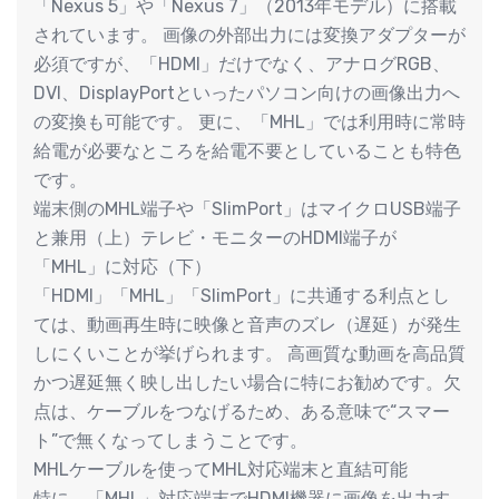
「Nexus 5」や「Nexus 7」（2013年モデル）に搭載
されています。 画像の外部出力には変換アダプターが
必須ですが、「HDMI」だけでなく、アナログRGB、
DVI、DisplayPortといったパソコン向けの画像出力へ
の変換も可能です。 更に、「MHL」では利用時に常時
給電が必要なところを給電不要としていることも特色
です。
端末側のMHL端子や「SlimPort」はマイクロUSB端子
と兼用（上）テレビ・モニターのHDMI端子が
「MHL」に対応（下）
「HDMI」「MHL」「SlimPort」に共通する利点とし
ては、動画再生時に映像と音声のズレ（遅延）が発生
しにくいことが挙げられます。 高画質な動画を高品質
かつ遅延無く映し出したい場合に特にお勧めです。欠
点は、ケーブルをつなげるため、ある意味で“スマー
ト”で無くなってしまうことです。
MHLケーブルを使ってMHL対応端末と直結可能
特に、「MHL」対応端末でHDMI機器に画像を出力す