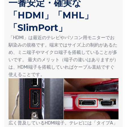
一番安定・確実な
「HDMI」「MHL」
「SlimPort」
「HDMI」は最近のテレビやパソコン用モニターでお
馴染みの規格です。端末ではサイズ上の制約があるた
め、ミニ端子やマイクロ端子を搭載していることが多
いです。 最大のメリット（端子の違いはありますが）
は、HDMI端子を搭載していればケーブル直結ですぐ
使えることです。
広く普及しているHDMI端子。テレビには「タイプA」