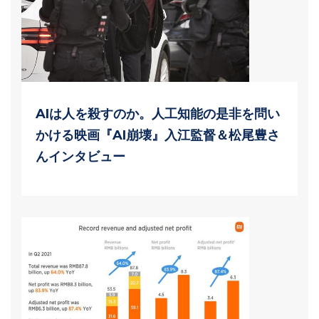
AIは人を殺すのか。人工知能の是非を問い
かける映画『AI崩壊』入江監督＆松尾豊さ
んインタビュー