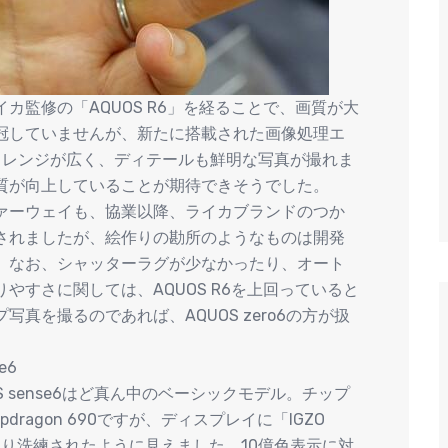
カ監修の「AQUOS R6」を経ることで、画質が大
冠していませんが、新たに搭載された画像処理エ
ックレンジが広く、ディテールも鮮明な写真が撮れま
質が向上していることが期待できそうでした。
ァーウェイも、協業以降、ライカブランドのつか
されましたが、絵作りの勘所のようなものは開発
。なお、シャッターラグが少なかったり、オート
やすさに関しては、AQUOS R6を上回っていると
真を撮るのであれば、AQUOS zero6の方が扱
e6
UOS sense6はど真ん中のベーシックモデル。チップ
apdragon 690ですが、ディスプレイに「IGZO
なり洗練されたように見えました。10億色表示に対