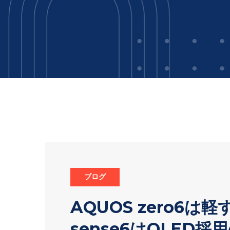
ブログ
AQUOS zero6
sense6はOLED