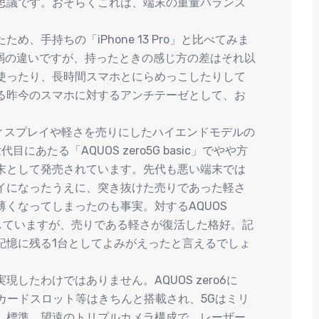
思議です。おそらくこれは、端末の重量バランス
。
、手持ちの「iPhone 13 Pro」と比べてみま
g弱の違いですが、持ったときの感じ方の差はそれ以
使ったり、長時間スマホとにらめっこしたりして
る昨今のスマホに対するアンチテーゼとして、お
Lのディスプレイや軽さを売りにしたハイエンドモデルの
あたる「AQUOS zero5G basic」でやや方
末として発売されています。先代も悪い端末では
イになったうえに、突き抜けた売りであった軽さ
くなってしまったのも事実。対するAQUOS
続していますが、売りである軽さが復活した格好。記
記憶に残る1台としてよみがえったと言えるでしょ
したわけではありません。AQUOS zero6に
SDカードスロット等はきちんと搭載され、5Gはミリ
、標準、望遠のトリプルカメラ構成で、レーザー