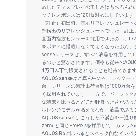
応したディスプレイの美しさはもちろんのこ
ッチレスポンスは120Hz対応にしています
（訂正）初出時、表示リフレッシュレートを
チ検出のリフレッシュレートでした。訂正
画面内指紋センサーを採用できたのも、IGZ
をボディに搭載しなくてよくなったぶん、デ
senseシリーズは、すべて液晶を採用してい
るのかと驚かされます。価格も従来のAQUO
4万円以下で販売されることも期待できま
AQUOS senseはど真ん中のベーシッ
台。シリーズの累計出荷台数は1000万台
く採用されています。一方で、ベーシック
な端末と比べるとどこか野暮ったさがあった
ルレンジモデルが増えるなか、液晶である
AQUOS sense6はこうした不満点を一
zero6と同じProPix3を採用して、カ
AQUOS R6に比べるとスペック的なイン