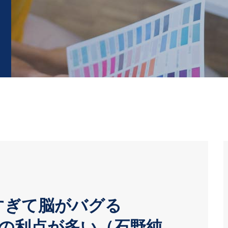
は軽すぎて脳がバグる
採用の利点が多い（石野純