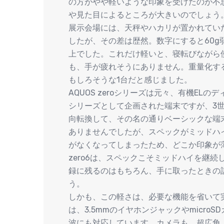
の方がやや軽いような印象を受けたのが不
や見た目によるところが大きいのでしょう
展示会場には、天秤やハカリが置かれていたため
したが、その差は歴然。数字にすると60
上でした。これだけ軽いと、寝転びながら
も、手が疲れそうにありません。重量化す
もしろそうな1台だと感じました。
AQUOS zeroシリーズは元々、有機E
シリーズとして企画された端末ですが、3世代目に
向転換して、その名の通りベーシックな端
ありませんでしたが、スペックがミッドハ
がなくなってしまったため、どこか印象が薄
zero6は、スペックこそミッドハイを継
録に残るのはもちろん、手に取ったときの
う。
しかも、この軽さは、必要な機能を省いて実現
は、3.5mmのイヤホンジャックやmicro
波にも対応しています。カメラも、超広角