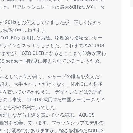
と、リフレッシュレートは最大60Hzながら、タ
。
120Hzとお伝えしていましたが、正しくはタッ
しお詫び申し上げます。
O OLEDを採用したお陰。物理的な指紋センサー
ザインがスッキリしました。これまでのAQUOS
ますが、IGZO OLEDになるとここまで印象が変わ
S senseと同程度に抑えられているというため、
す。
クモデルとして人気が高く、シャープの躍進を支えた1
を超え、大手キャリアだけでなく、MVNOにも数多
さを貫いているがゆえに、デザインなどは先進的
のも事実。OLEDを採用する中国メーカーのミド
こともやや不利な点でした。
通り解消しながら王道を貫いている端末。AQUOS
メラの画質も改善しています。フラッグシップモデルの
パクトは弱めではありますが、軽さを極めたAQUOS