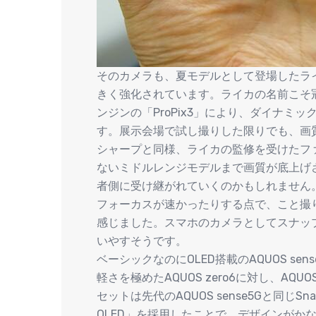
そのカメラも、夏モデルとして登場したライ
きく強化されています。ライカの名前こそ
ンジンの「ProPix3」により、ダイナミ
す。展示会場で試し撮りした限りでも、画
シャープと同様、ライカの監修を受けたフ
ないミドルレンジモデルまで画質が底上げ
者側に受け継がれていくのかもしれません
フォーカスが速かったりする点で、こと撮り
感じました。スマホのカメラとしてスナップ写
いやすそうです。
ベーシックなのにOLED搭載のAQUOS sens
軽さを極めたAQUOS zero6に対し、AQ
セットは先代のAQUOS sense5Gと同じSn
OLED」を採用したことで、デザインがか