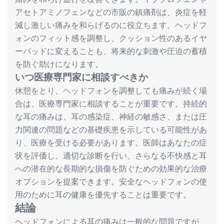
アセトアミノフェンなどの市販の鎮痛剤は、炎症を軽
減し激しい痛みを和らげるのに役立ちます。ヘッドフ
ォンのフィット感を調整し、クッション性のあるイヤ
ーパッドに変えることも、将来的な刺激や圧迫の蓄積
を防ぐ助けになります。
いつ
医療専門家
に
相談
すべきか
休憩をとり、ヘッドフォンを調整しても痛みが続く場
合は、医療専門家に相談することが重要です。持続的
な耳の痛みは、耳の感染症、神経の敏感さ、または圧
力関連の問題などの基礎疾患を示している可能性があ
り、医療を受ける必要があります。医師はあなたの症
状を評価し、適切な診断を行い、さらなる不快感と耳
への潜在的な長期的な損傷を防ぐための効果的な治療
オプションを提案できます。安全なヘッドフォンの使
用のために耳の健康を優先することは重要です。
結論
ヘッドフォンによる耳の痛みは一般的な問題ですが、