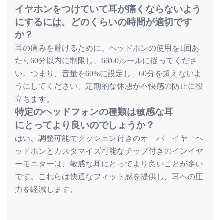
イヤホンをつけていて耳が痛くならないよう
にするには、どのくらいの時間が適切です
か？
耳の痛みを避けるために、ヘッドホンの使用を
回あ
1
たり
分以内に制限し、
ルールに従ってくださ
60
60/60
い。つまり、音量を
に設定し、
分を超えないよ
60%
60
うにしてください。定期的な休憩が不快感の防止に役
立ちます。
特定
のヘッドフォンの
種類
は
敏感
な
耳
にとってより
良
いのでしょうか
？
はい、調整可能でクッション付きのオーバーイヤーヘ
ッドホンとカスタマイズ可能なチップ付きのインイヤ
ーモニターは、敏感な耳にとってより良いことが多い
です。これらは快適なフィット感を提供し、耳への圧
力を軽減します。