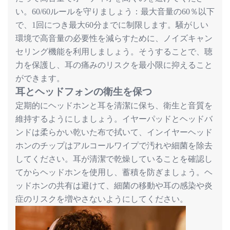
い。
ルールを守りましょう：最大音量の
％以下
60/60
60
で、
回につき最大
分までに制限します。騒がしい
1
60
環境で高音量の必要性を減らすために、ノイズキャン
セリング機能を利用しましょう。そうすることで、聴
力を保護し、耳の痛みのリスクを最小限に抑えること
ができます。
耳とヘッドフォンの衛生を保つ
定期的にヘッドホンと耳を清潔に保ち、衛生と音質を
維持するようにしましょう。イヤーパッドとヘッドバ
ンドは柔らかい乾いた布で拭いて、インイヤーヘッド
ホンのチップはアルコールワイプで汚れや細菌を除去
してください。耳が清潔で乾燥していることを確認し
てからヘッドホンを使用し、蓄積を防ぎましょう。ヘ
ッドホンの共有は避けて、細菌の移動や耳の感染や炎
症のリスクを増やさないようにしてください。