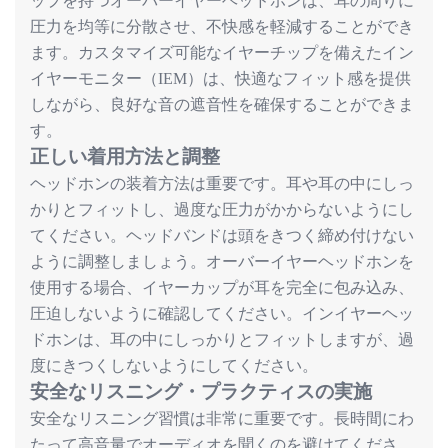
ップを持つオーバーイヤーヘッドホンは、耳の周りに
圧力を均等に分散させ、不快感を軽減することができ
ます。カスタマイズ可能なイヤーチップを備えたイン
イヤーモニター（
）は、快適なフィット感を提供
IEM
しながら、良好な音の遮音性を確保することができま
す。
正
しい
着用方法
と
調整
ヘッドホンの装着方法は重要です。耳や耳の中にしっ
かりとフィットし、過度な圧力がかからないようにし
てください。ヘッドバンドは頭をきつく締め付けない
ように調整しましょう。オーバーイヤーヘッドホンを
使用する場合、イヤーカップが耳を完全に包み込み、
圧迫しないように確認してください。インイヤーヘッ
ドホンは、耳の中にしっかりとフィットしますが、過
度にきつくしないようにしてください。
安全なリスニング・プラクティスの実施
安全なリスニング習慣は非常に重要です。長時間にわ
たって高音量でオーディオを聞くのを避けてくださ