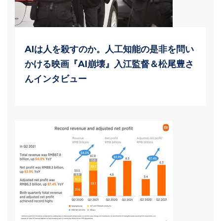
AIは人を殺すのか。人工知能の是非を問い
かける映画『AI崩壊』入江監督＆松尾豊さ
んインタビュー