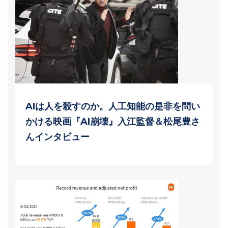
AIは人を殺すのか。人工知能の是非を問い
かける映画『AI崩壊』入江監督＆松尾豊さ
んインタビュー