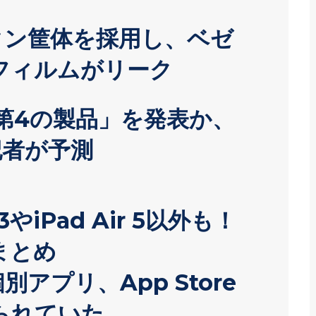
がチタン筐体を採用し、ベゼ
フィルムがリーク
「第4の製品」を発表か、
物記者が予測
3やiPad Air 5以外も！
まとめ
個別アプリ、App Store
られていた