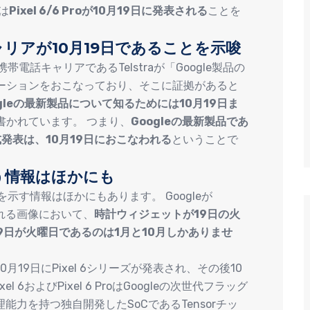
は
Pixel 6/6 Proが10月19日に発表される
ことを
リアが10月19日であることを示唆
帯電話キャリアであるTelstraが「Google製品の
ーションをおこなっており、そこに証拠があると
ogleの最新製品について知るためには10月19日ま
書かれています。 つまり、
Googleの最新製品であ
と公式発表は、10月19日におこなわれる
ということで
いう情報はほかにも
ることを示す情報はほかにもあります。 Googleが
思われる画像において、
時計ウィジェットが19日の火
9日が火曜日であるのは1月と10月しかありませ
19日にPixel 6シリーズが発表され、その後10
6およびPixel 6 ProはGoogleの次世代フラッグ
能力を持つ独自開発したSoCであるTensorチッ