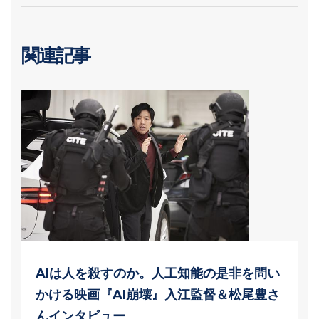
関連記事
AIは人を殺すのか。人工知能の是非を問い
かける映画『AI崩壊』入江監督＆松尾豊さ
んインタビュー