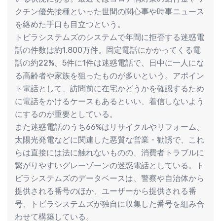
クチン優先接種といった世間の関心事や時事ニュース
を絡めた手口も目立つという。
トビラシステムズのシステムで年間に拒否する迷惑電
話の件数は約1,800万件。固定電話にかかってくる電
話の約22%、5件に1件は迷惑電話で、日中に一人にな
る高齢者や家族を狙ったものが多いという。アポイン
ト電話として、訪問前に在宅かどうかを確認するため
に電話をかけるケースもあるといい、着信しないよう
にするのが重要としている。
また迷惑電話のうち66%はリサイクルやリフォーム、
太陽光発電などに関連した悪質な営業・勧誘で、これ
らは直接には法に触れないものの、消費者トラブルに
繋がりやすいグレーゾーンの迷惑電話としている。ト
ビラシステムズのデータベースは、警察や自治体から
提供される番号のほか、ユーザーから提供される番
号、トビラシステムズが独自に収集した番号を組み合
わせて構築している。