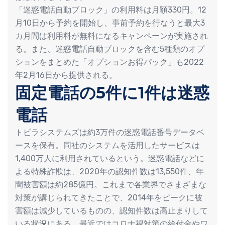
「迷惑電話自動ブロック」の利用料は月額330円。12
月10日から予約を開始し、事前予約を行なうと最大3
カ月間は利用料が無料になるキャンペーンが実施され
る。また、迷惑電話自動ブロックを含む5種類のオプ
ションをまとめた「オプションお得パック」も2022
年2月16日から提供される。
固定電話の5件に1件は迷惑
電話
トビラシステムズは約3万件の迷惑電話番号データベ
ースを保有。同社のシステムを活用したサービスは
1,400万人に利用されているという。迷惑電話などに
よる特殊詐欺は、2020年の認知件数は13,550件、年
間被害額は約285億円。これまで各業界でさまざまな
対策が講じられてきたことで、2014年をピークに被
害額は減少しているものの、認知件数は高止まりして
いる状況にある。最近ではコロナ禍対策の給付金やワ