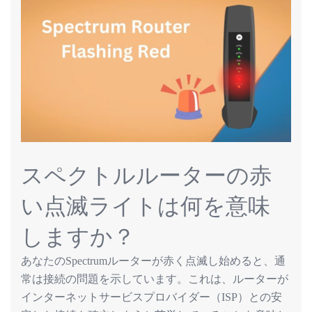
スペクトルルーターの
赤
い
点滅
ライトは
何
を
意味
しますか
？
あなたの
ルーターが赤く点滅し始めると、通
Spectrum
常は接続の問題を示しています。これは、ルーターが
インターネットサービスプロバイダー（
）との安
ISP