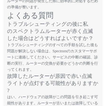
ルーターの問題が発生した際に効率的に対処するため
の準備が整います。
よくある
質問
トラブルシューティングの
後
に
私
のスペクトラムルーターが
赤
く
点滅
した
場合
はどうすればよいですか
？
トラブルシューティングのすべての手順を試した後も
問題が解決しない場合は、
のカスタマーサポ
Spectrum
ートに連絡してください。サービスの中断の確認、診
断の実行、ルーターの交換が必要かどうかの判断を行
ってくれます。
故障
したルーターが
原因
で
赤
い
点滅
ライトが
点灯
する
可能性
がありますか
?
はい、ハードウェアの故障がこの問題を引き起こす可
能性があります。ルーターが古いまたは故障している