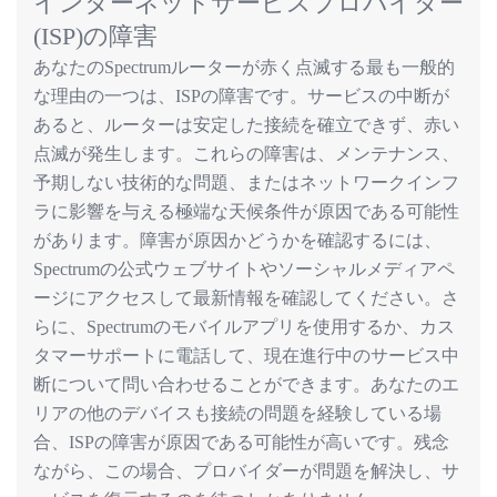
インターネットサービスプロバイダー
(ISP)
の障害
あなたの
ルーターが赤く点滅する最も一般的
Spectrum
な理由の一つは、
の障害です。サービスの中断が
ISP
あると、ルーターは安定した接続を確立できず、赤い
点滅が発生します。これらの障害は、メンテナンス、
予期しない技術的な問題、またはネットワークインフ
ラに影響を与える極端な天候条件が原因である可能性
があります。障害が原因かどうかを確認するには、
の公式ウェブサイトやソーシャルメディアペ
Spectrum
ージにアクセスして最新情報を確認してください。さ
らに、
のモバイルアプリを使用するか、カス
Spectrum
タマーサポートに電話して、現在進行中のサービス中
断について問い合わせることができます。あなたのエ
リアの他のデバイスも接続の問題を経験している場
合、
の障害が原因である可能性が高いです。残念
ISP
ながら、この場合、プロバイダーが問題を解決し、サ