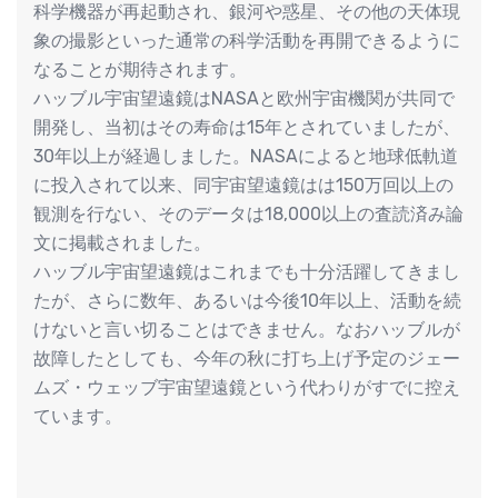
科学機器が再起動され、銀河や惑星、その他の天体現
象の撮影といった通常の科学活動を再開できるように
なることが期待されます。
ハッブル宇宙望遠鏡はNASAと欧州宇宙機関が共同で
開発し、当初はその寿命は15年とされていましたが、
30年以上が経過しました。NASAによると地球低軌道
に投入されて以来、同宇宙望遠鏡はは150万回以上の
観測を行ない、そのデータは18,000以上の査読済み論
文に掲載されました。
ハッブル宇宙望遠鏡はこれまでも十分活躍してきまし
たが、さらに数年、あるいは今後10年以上、活動を続
けないと言い切ることはできません。なおハッブルが
故障したとしても、今年の秋に打ち上げ予定のジェー
ムズ・ウェッブ宇宙望遠鏡という代わりがすでに控え
ています。