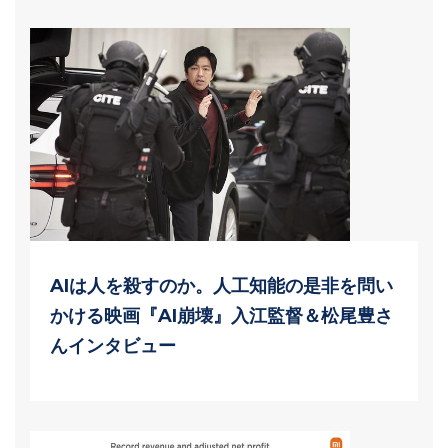
AIは人を殺すのか。人工知能の是非を問い
かける映画『AI崩壊』入江監督＆松尾豊さ
んインタビュー