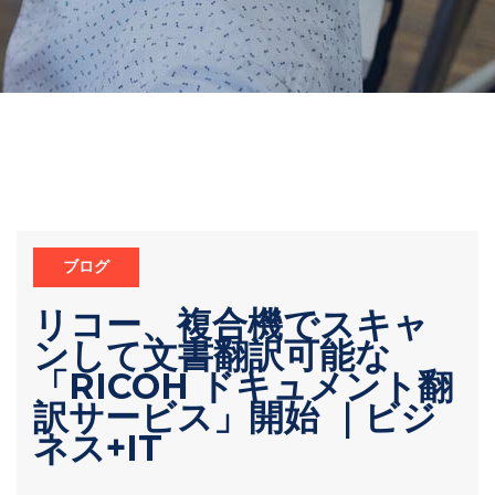
ブログ
リコー、複合機でスキャ
ンして文書翻訳可能な
「RICOH ドキュメント翻
訳サービス」開始 ｜ビジ
ネス+IT