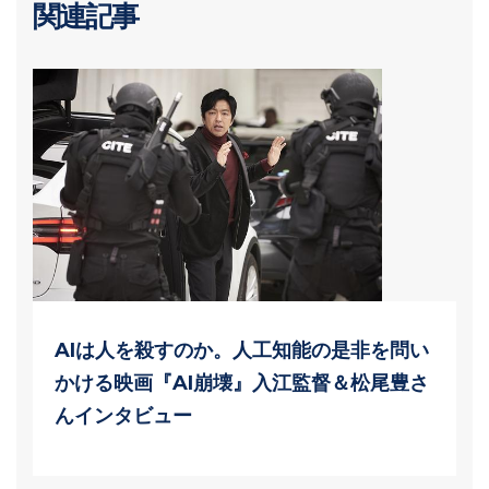
関連記事
AIは人を殺すのか。人工知能の是非を問い
かける映画『AI崩壊』入江監督＆松尾豊さ
んインタビュー