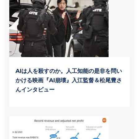
AIは人を殺すのか。人工知能の是非を問い
かける映画『AI崩壊』入江監督＆松尾豊さ
んインタビュー