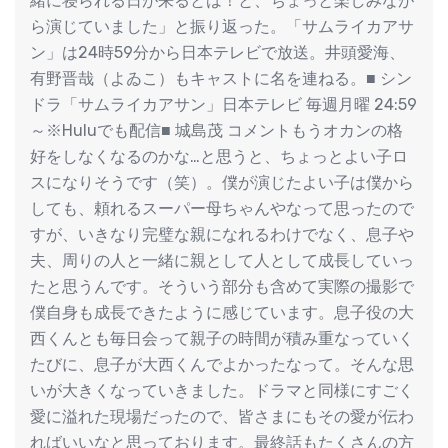
緒に寝られる日が来るとは！と、ちょっと楽しみなが
ら演じていました」と振り返った。「サムライカアサ
ン」は24時59分から日本テレビで放送。井頭愛海、
有野晋哉（よゐこ）もキャストに名を連ねる。■ シン
ドラ「サムライカアサン」日本テレビ 毎週月曜 24:59
～※Huluでも配信■ 城島茂 コメントもうオカンの格
好をしなくなるのかな…と思うと、ちょっとよい子ロ
スになりそうです（笑）。僕が演じたよい子は僕から
しても、頼れるスーパー母ちゃんやなって思ったので
すが、いきなり完璧な親になれるわけでなく、息子や
夫、周りの人と一緒に親として人として成長していっ
たと思うんです。そういう部分も含めて実際の撮影で
僕自身も成長できたように感じています。息子役の大
西くんとも毎日会って親子の時間が積み重なっていく
たびに、息子が大西くんでよかったなって。そんな思
いが大きくなっていきました。ドラマと同様にすごく
愛に溢れた現場だったので、皆さまにもその愛が伝わ
ればいいなと思っております。最終話もたくさんの方