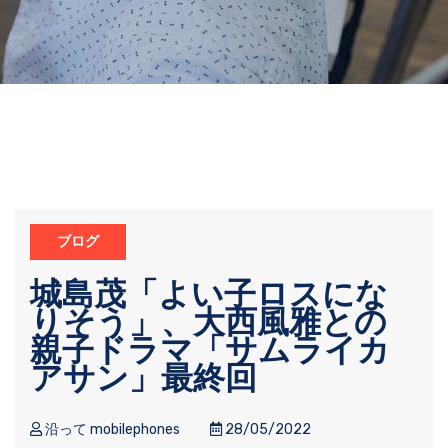
ブログ
城島茂「よい子ロスにな
りそう」、大西風雅との
親子ドラマ「サムライカ
アサン」最終回
沿って mobilephones
28/05/2022