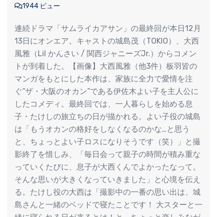
1944 ビュー
連続ドラマ「サムライカアサン」の最終回が本日12月
13日にオンエア。キャストの城島茂（TOKIO）、大西
風雅（Lil かんさい / 関西ジャニーズJr.）からコメン
トが到着した。【画像】大西風雅（他3件）板羽皆の
マンガをもとにした本作は、家族に全力で愛情を注
ぐ“ザ・大阪のオカン”である伊佐木よい子を主人公に
したコメディ。最終回では、一人暮らしを始める息
子・たけしの旅立ちの日が描かれる。よい子役の城島
は「もうオカンの格好をしなくなるのかな…と思う
と、ちょっとよい子ロスになりそうです（笑）」と撮
影終了を惜しみ、「毎日会って親子の時間が積み重な
っていくたびに、息子が大西くんでよかったなって。
そんな思いが大きくなっていきました」と心境を伝え
る。たけし役の大西は「撮影中の一番の思い出は、城
島さんと一緒のベッドで寝たことです！ 大スターと一