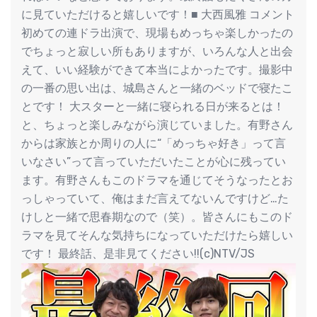
に見ていただけると嬉しいです！■ 大西風雅 コメント
初めての連ドラ出演で、現場もめっちゃ楽しかったの
でちょっと寂しい所もありますが、いろんな人と出会
えて、いい経験ができて本当によかったです。撮影中
の一番の思い出は、城島さんと一緒のベッドで寝たこ
とです！ 大スターと一緒に寝られる日が来るとは！
と、ちょっと楽しみながら演じていました。有野さん
からは家族とか周りの人に“「めっちゃ好き」って言
いなさい”って言っていただいたことが心に残ってい
ます。有野さんもこのドラマを通じてそうなったとお
っしゃっていて、俺はまだ言えてないんですけど…た
けしと一緒で思春期なので（笑）。皆さんにもこのド
ラマを見てそんな気持ちになっていただけたら嬉しい
です！ 最終話、是非見てください!!(c)NTV/JS