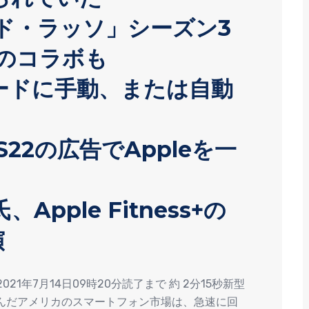
テッド・ラッソ」シーズン3
とのコラボも
ードに手動、または自動
y S22の広告でAppleを一
pple Fitness+の
演
ート2021年7月14日09時20分読了まで 約 2分15秒新型
んだアメリカのスマートフォン市場は、急速に回