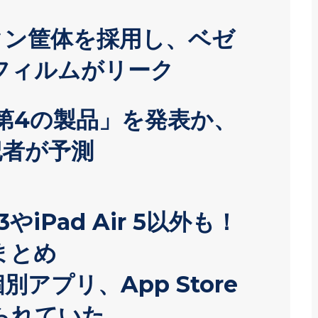
がチタン筐体を採用し、ベゼ
フィルムがリーク
「第4の製品」を発表か、
物記者が予測
3やiPad Air 5以外も！
まとめ
個別アプリ、App Store
られていた