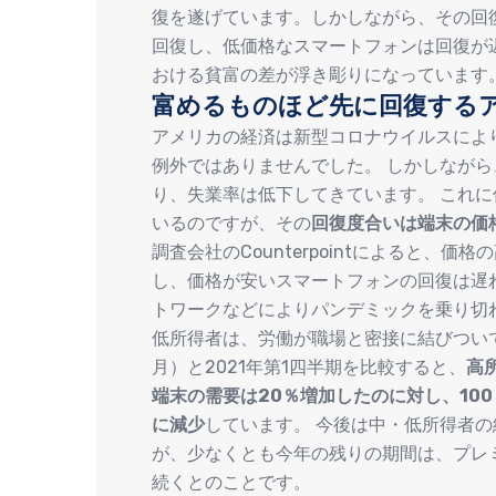
復を遂げています。しかしながら、その回
回復し、低価格なスマートフォンは回復が
おける貧富の差が浮き彫りになっています
富めるものほど先に回復する
アメリカの経済は新型コロナウイルスによ
例外ではありませんでした。 しかしなが
り、失業率は低下してきています。 これ
いるのですが、その
回復度合いは端末の価
調査会社のCounterpointによると、
し、価格が安いスマートフォンの回復は遅
トワークなどによりパンデミックを乗り切
低所得者は、労働が職場と密接に結びついてい
月）と2021年第1四半期を比較すると、
高
端末の需要は20％増加したのに対し、100
に減少
しています。 今後は中・低所得者
が、少なくとも今年の残りの期間は、プレ
続くとのことです。