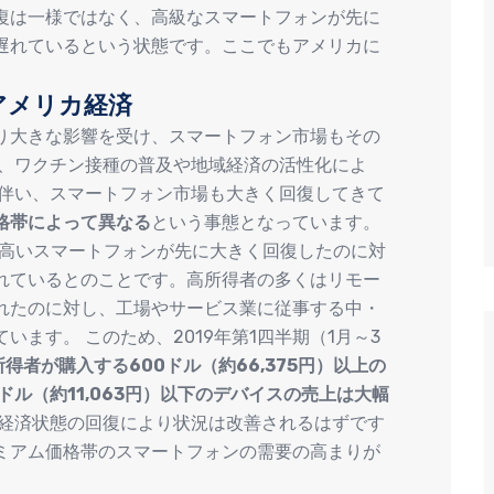
復は一様ではなく、高級なスマートフォンが先に
遅れているという状態です。ここでもアメリカに
。
アメリカ経済
り大きな影響を受け、スマートフォン市場もその
ら、ワクチン接種の普及や地域経済の活性化によ
に伴い、スマートフォン市場も大きく回復してきて
格帯によって異なる
という事態となっています。
価格の高いスマートフォンが先に大きく回復したのに対
れているとのことです。高所得者の多くはリモー
れたのに対し、工場やサービス業に従事する中・
ます。 このため、2019年第1四半期（1月～3
所得者が購入する600ドル（約66,375円）以上の
ドル（約11,063円）以下のデバイスの売上は大幅
の経済状態の回復により状況は改善されるはずです
ミアム価格帯のスマートフォンの需要の高まりが