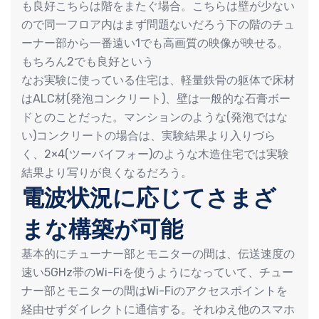
も良好こちらは階をまたぐ場合。こちらは壁が少ない
ので同一フロア内はまず問題ないだろう下の階のチュ
ーナー部から一番遠い1でも高画質の映像が映せる。
もちろん2でも良好という
なお実験に使っている住宅は、軽量鉄骨の躯体で床材
はALC材(発泡コンクリート)、壁は一般的な石膏ボー
ドとのことだった。マンションのような(発泡ではな
い)コンクリートの場合は、実験結果より入りづら
く、2×4(ツーバイフォー)のような木造住宅では実験
結果より写りが良くなるだろう。
電波状況に応じてさまざ
まな構築が可能
基本的にチューナー部とモニターの間は、伝送速度の
速い5GHz帯のWi-Fiを使うようになっていて、チュー
ナー部とモニターの間はWi-Fiのアクセスポイントを
経由せずダイレクトに通信する。それゆえ他のスマホ