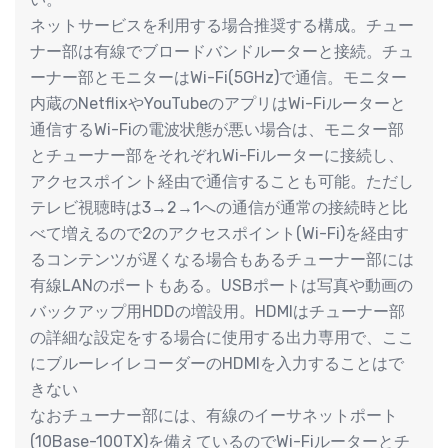
ネットサービスを利用する場合推奨する構成。チュー
ナー部は有線でブロードバンドルーターと接続。チュ
ーナー部とモニターはWi-Fi(5GHz)で通信。モニター
内蔵のNetflixやYouTubeのアプリはWi-Fiルーターと
通信するWi-Fiの電波状態が悪い場合は、モニター部
とチューナー部をそれぞれWi-Fiルーターに接続し、
アクセスポイント経由で通信することも可能。ただし
テレビ視聴時は3→2→1への通信が通常の接続時と比
べて増えるので2のアクセスポイント(Wi-Fi)を経由す
るコンテンツが遅くなる場合もあるチューナー部には
有線LANのポートもある。USBポートは写真や動画の
バックアップ用HDDの増設用。HDMIはチューナー部
の詳細な設定をする場合に使用する出力専用で、ここ
にブルーレイレコーダーのHDMIを入力することはで
きない
なおチューナー部には、有線のイーサネットポート
(10Base-100TX)を備えているのでWi-Fiルーターとチ