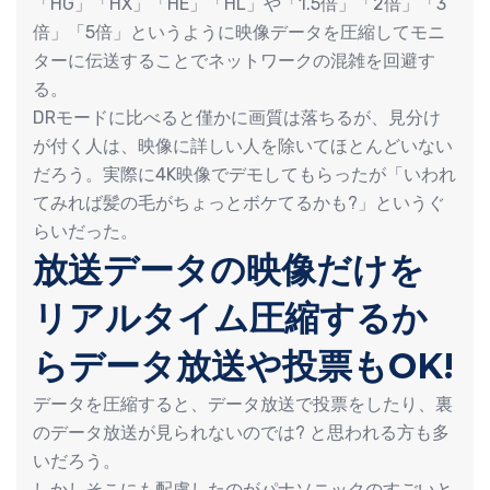
「HG」「HX」「HE」「HL」や「1.5倍」「2倍」「3
倍」「5倍」というように映像データを圧縮してモニ
ターに伝送することでネットワークの混雑を回避す
る。
DRモードに比べると僅かに画質は落ちるが、見分け
が付く人は、映像に詳しい人を除いてほとんどいない
だろう。実際に4K映像でデモしてもらったが「いわれ
てみれば髪の毛がちょっとボケてるかも?」というぐ
らいだった。
放送データの映像だけを
リアルタイム圧縮するか
らデータ放送や投票もOK!
データを圧縮すると、データ放送で投票をしたり、裏
のデータ放送が見られないのでは? と思われる方も多
いだろう。
しかしそこにも配慮したのがパナソニックのすごいと