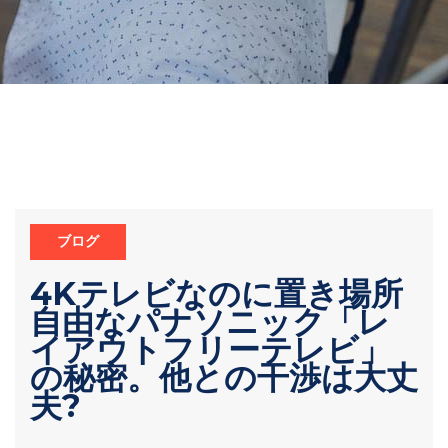
ブログ
4Kテレビなのに置き場所
自由なパナソニック「レ
イアウトフリーテレビ」
の秘密。他との干渉は大丈
夫?