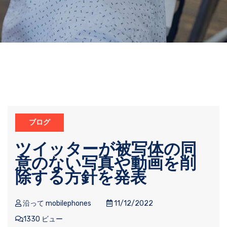
ブログ
ツイッターが被写体の同
意のない写真や動画を削
除する方針を発表
沿って mobilephones
11/12/2022
1330 ビュー