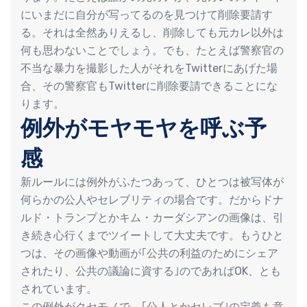
にいまだに自分が写ってるのを見つけて削除要請す
る。それは全然ありえるし、削除しても元カレ以外は
何も思わないことでしょう。でも、たとえば警察官の
不当な暴力を撮影した人がそれをTwitterにあげた場
合、その警察官もTwitterに削除要請できることにな
ります。
例外がモヤモヤを呼ぶ予
感
新ルールには例外がふたつあって、ひとつは被写体が
何らかの公人やセレブリティの場合です。だからドナ
ルド・トランプとかキム・カーダシアンの画像は、引
き続き心行くまでツイートして大丈夫です。もうひと
つは、その画像や動画が｢公共の利益のためにシェア
されたり、公共の議論に資する｣のであればOK、とも
されています。
この例外がクセモノで、｢公人とかセレブ｣の定義も意