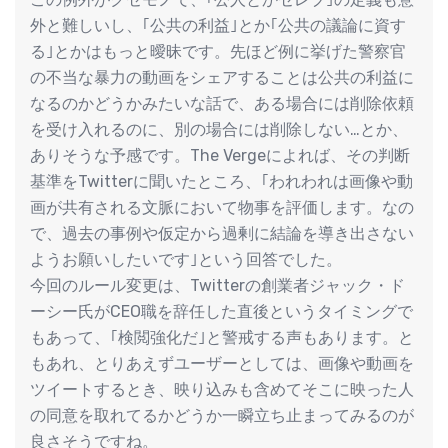
外と難しいし、｢公共の利益｣とか｢公共の議論に資す
る｣とかはもっと曖昧です。先ほど例に挙げた警察官
の不当な暴力の動画をシェアすることは公共の利益に
なるのかどうかみたいな話で、ある場合には削除依頼
を受け入れるのに、別の場合には削除しない…とか、
ありそうな予感です。The Vergeによれば、その判断
基準をTwitterに聞いたところ、｢われわれは画像や動
画が共有される文脈において物事を評価します。なの
で、過去の事例や仮定から過剰に結論を導き出さない
ようお願いしたいです｣という回答でした。
今回のルール変更は、Twitterの創業者ジャック・ド
ーシー氏がCEO職を辞任した直後というタイミングで
もあって、｢検閲強化だ｣と警戒する声もあります。と
もあれ、とりあえずユーザーとしては、画像や動画を
ツイートするとき、映り込みも含めてそこに映った人
の同意を取れてるかどうか一瞬立ち止まってみるのが
良さそうですね。