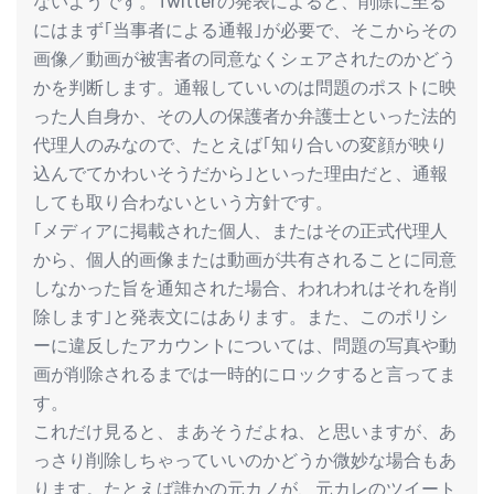
ないようです。Twitterの発表によると、削除に至る
にはまず｢当事者による通報｣が必要で、そこからその
画像／動画が被害者の同意なくシェアされたのかどう
かを判断します。通報していいのは問題のポストに映
った人自身か、その人の保護者か弁護士といった法的
代理人のみなので、たとえば｢知り合いの変顔が映り
込んでてかわいそうだから｣といった理由だと、通報
しても取り合わないという方針です。
｢メディアに掲載された個人、またはその正式代理人
から、個人的画像または動画が共有されることに同意
しなかった旨を通知された場合、われわれはそれを削
除します｣と発表文にはあります。また、このポリシ
ーに違反したアカウントについては、問題の写真や動
画が削除されるまでは一時的にロックすると言ってま
す。
これだけ見ると、まあそうだよね、と思いますが、あ
っさり削除しちゃっていいのかどうか微妙な場合もあ
ります。たとえば誰かの元カノが、元カレのツイート