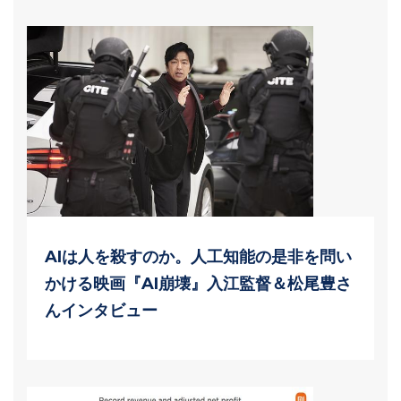
AIは人を殺すのか。人工知能の是非を問い
かける映画『AI崩壊』入江監督＆松尾豊さ
んインタビュー