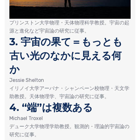
プリンストン大学物理・天体物理科学教授。宇宙の起
源と進化など宇宙論の研究に従事。
3. 宇宙の果て＝もっとも
古い光のなかに見える何
か
Jessie Shelton
イリノイ大学アーバナ・シャンペーン校物理・天文学
助教授。天体物理学、宇宙論の研究に従事。
4. “端”は複数ある
Michael Troxel
デューク大学物理学助教授。観測的・理論的宇宙論の
研究に従事。