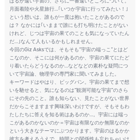
はるか遠い宇宙の、さらに一番遠いところについて。
月面着陸や火星旅行...｢いつか宇宙に行ってみたい！｣
という想いは、誰もが一度は抱いたことがあるので
は？ なかには｢いままで誰にも打ち明けたことがない
けれど、じつは宇宙の果てのことも気になっていたん
だ...｣なんて人もいるかもしれません。
今回のGiz Asksでは、そもそも“宇宙の端っこ”とはど
こなのか、そこには何があるのか、宇宙の果てにたど
り着いたらどうなるのか...などなどの素朴な疑問につ
いて宇宙論、物理学の専門家に聞いてみました。
キーワードはやはり、ビッグバン。宇宙の果てまで想
いを馳せると、気になるのは“観測可能な宇宙”のさら
にその先のこと。誰も知らない、見たことがない世界
だからこそますます興味深いわけですが、そもそもわ
たしたちに答えを知る術はあるのか...。宇宙には端っ
こがあるのかないのか＝宇宙は有限なのか無限なのか
という大きなテーマにぶつかります。宇宙のはるかか
彼方を考えるうえで、時間との関係性も忘れちゃいけ