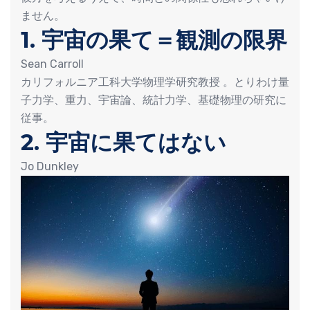
ません。
1. 宇宙の果て＝観測の限界
Sean Carroll
カリフォルニア工科大学物理学研究教授 。とりわけ量
子力学、重力、宇宙論、統計力学、基礎物理の研究に
従事。
2. 宇宙に果てはない
Jo Dunkley