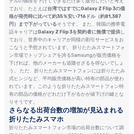
デルの値段を下げてできるだけ多く販売したいと考え
ており、たとえば
台湾ではすでにGalaxy Z Flip 3の価
格が発売時に比べて約35％安い716ドル（約81,387
円）まで下がっている
そうです。 また、韓国の携帯電
話キャリアは
Galaxy Z Flip 3を契約者に無償で提供
し
ており、世界中のキャリアが同様の割引サービスをお
こなうと予想されています。 折りたたみスマートフォ
ン市場でトップシェアを誇るSamsungが販売価格を
下げれば、他のメーカーも追随せざるを得ないでしょ
う。 ただ、折りたたみスマートフォンには折りたたみ
式ヒンジなど、平均販売価格が高い特有の部品が使わ
れています。このような折りたたみスマートフォン特
有の部品の価格がどれだけ下がるかが値下げの鍵とな
りそうです。
さらなる出荷台数の増加が見込まれる
折りたたみスマホ
折りたたみスマートフォン市場の出荷台数について調