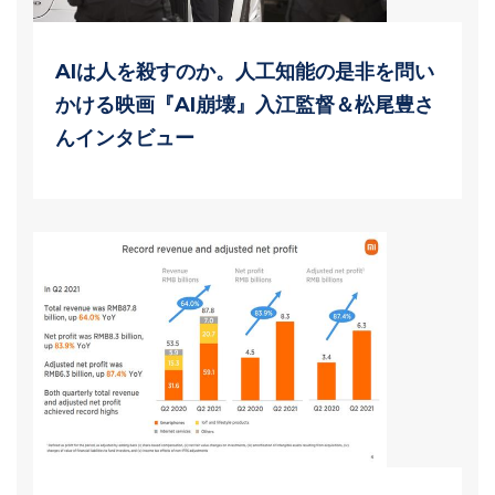
AIは人を殺すのか。人工知能の是非を問い
かける映画『AI崩壊』入江監督＆松尾豊さ
んインタビュー