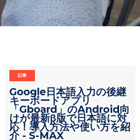
記事
Google日本語入力の後継
キーボードアプリ
「Gboard」のAndroid向
けが最新β版で日本語に対
応！導入方法や使い方を紹
介 - S-MAX