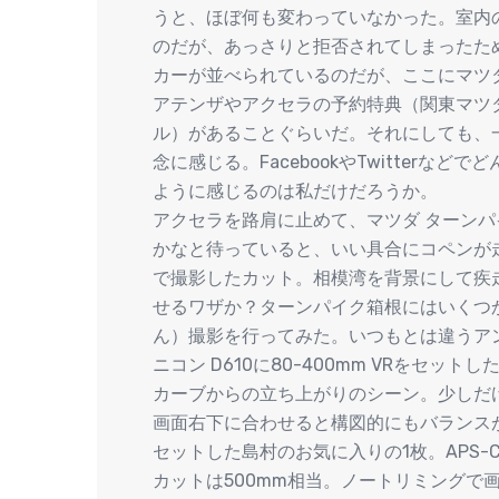
うと、ほぼ何も変わっていなかった。室内
のだが、あっさりと拒否されてしまったた
カーが並べられているのだが、ここにマツ
アテンザやアクセラの予約特典（関東マツダ
ル）があることぐらいだ。それにしても、
念に感じる。FacebookやTwitter
ように感じるのは私だけだろうか。
アクセラを路肩に止めて、マツダ ターン
かなと待っていると、いい具合にコペンが走ってき
で撮影したカット。相模湾を背景にして疾走する姿
せるワザか？ターンパイク箱根にはいくつ
ん）撮影を行ってみた。いつもとは違うア
ニコン D610に80-400mm VRをセ
カーブからの立ち上がりのシーン。少しだ
画面右下に合わせると構図的にもバランスがとれるE
セットした島村のお気に入りの1枚。APS-
カットは500mm相当。ノートリミングで