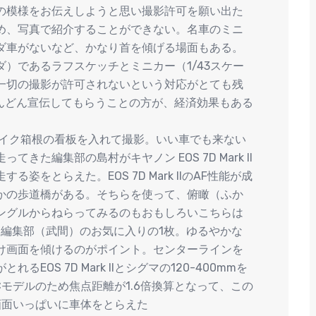
の模様をお伝えしようと思い撮影許可を願い出た
め、写真で紹介することができない。名車のミニ
ダ車がないなど、かなり首を傾げる場面もある。
）であるラフスケッチとミニカー（1/43スケー
一切の撮影が許可されないという対応がとても残
などでどんどん宣伝してもらうことの方が、経済効果もある
パイク箱根の看板を入れて撮影。いい車でも来ない
た編集部の島村がキヤノン EOS 7D Mark II
をとらえた。EOS 7D Mark IIのAF性能が成
かの歩道橋がある。そちらを使って、俯瞰（ふか
ングルからねらってみるのもおもしろいこちらは
ットした編集部（武間）のお気に入りの1枚。ゆるやかな
け画面を傾けるのがポイント。センターラインを
OS 7D Mark IIとシグマの120-400mmを
Cモデルのため焦点距離が1.6倍換算となって、この
画面いっぱいに車体をとらえた