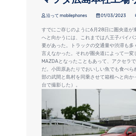
沿って mobilephones
01/03/2023
すでにご存じのように6月28日に圏央道
へと向かうには、これまでは八王子バイパス
要があった。トラックの交通量や渋滞も多
言えなかった。それが圏央道によって一変した
MAZDAとなったこともあって、アクセラ
だ。小田原あたりでおいしい魚でも食べら
部の武間と島村を同乗させて箱根へと向か
台で撮影した）。