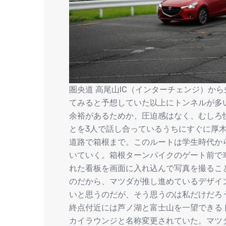
圏央道 高尾山IC（インターチェンジ）か
てみると予想していた以上にトンネルが多
余裕があるためか、圧迫感はなく、むしろ
とを3人で話し合っているうちにすぐに厚木
道路で箱根まで。このルートは学生時代か
いていく。箱根ターンパイクのゲート前で
れた看板を画面に入れ込んで写真を撮るこ
のだから、マツダが推し進めているデザイ
いと思うのだが、そう思うのは私だけだろ
終点付近には芦ノ湖と富士山を一望できるド
カイラウンジと名称変更されていた。マツ