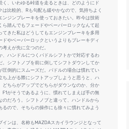
続く、いわゆる峠道を走るときは、どのようにド
クは比較的、Rも勾配も緩やかなので、気持ちよく
エンジンブレーキを使っておきたい。昨今は技術
くら踏んでもフェードやベーパーロックなんて起
ってきた私はどうしてもエンジンブレーキを多用
ードやベーパーロックというよりもブレーキディ
の考えが先に立つのだ。
か、ハンドルにつくパドルシフトかで対応するわ
だ。シフトノブを前に倒してシフトダウンしてか
が圧倒的にスムーズだ。パドルの場合は慣れてい
立ち上がる際にシフトアップしようと思うと、ハ
、どちらがアップでどちらがダウンなのか、分か
、F1がそうであるように、慣れてしまえば手の無
なのだろう。シフトノブと違って、ハンドルから
あるので、そちらの操作にも徐々に慣れてみよう
インは、名称もMAZDAスカイラウンジとなって