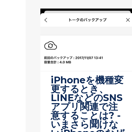
iPhoneを機種変
更するとき、
LINEなどのSNS
アプリ関連で注
意することは? -
いまさら聞けな