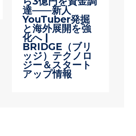
ら3億円を資金調
達——新人
YouTuber発掘
と海外展開を強
化へ |
BRIDGE（ブリ
ッジ）テクノロ
ジー＆スタート
アップ情報