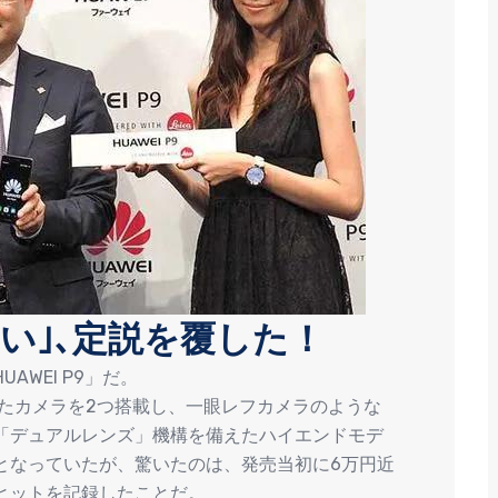
い｣､定説を覆した！
WEI P9」だ。
したカメラを2つ搭載し、一眼レフカメラのような
「デュアルレンズ」機構を備えたハイエンドモデ
となっていたが、驚いたのは、発売当初に6万円近
ヒットを記録したことだ。