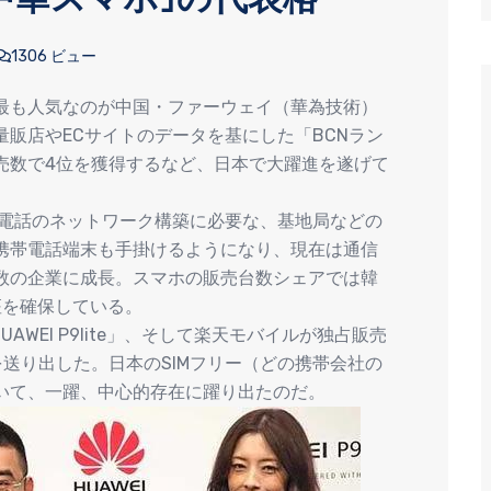
1306 ビュー
最も人気なのが中国・ファーウェイ（華為技術）
販店やECサイトのデータを基にした「BCNラン
売数で4位を獲得するなど、日本で大躍進を遂げて
帯電話のネットワーク構築に必要な、基地局などの
携帯電話端末も手掛けるようになり、現在は通信
数の企業に成長。スマホの販売台数シェアでは韓
座を確保している。
UAWEI P9lite」、そして楽天モバイルが独占販売
ルを送り出した。日本のSIMフリー（どの携帯会社の
いて、一躍、中心的存在に躍り出たのだ。