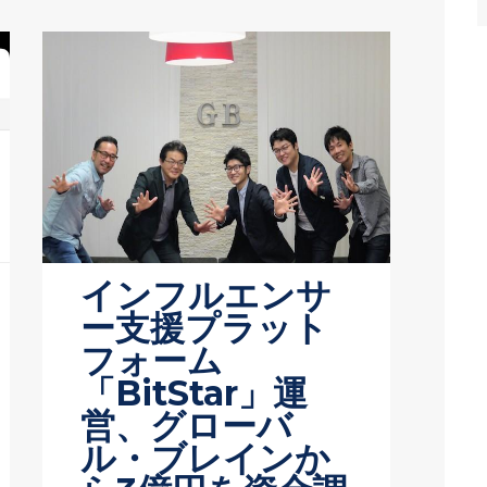
インフルエンサ
ー支援プラット
フォーム
「BitStar」運
営、グローバ
ル・ブレインか