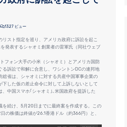
1327 ビュー
のリスト指定を巡り、アメリカ政府に訴訟を起こ
マホを発表するシャオミ創業者の雷軍氏（同社ウェブ
ートフォン大手の小米（シャオミ）とアメリカ国防
ぐる訴訟で和解に合意し、ワシントンDCの連邦地
防総省は、シャオミに対する共産中国軍事企業の
が下した仮の差止命令に対して上訴しないとして
、中国スマホ｢シャオミ｣､米国政府を提訴した
議を続け、5月20日までに最終案を作成する。この
日の株価は終値が26.1香港ドル（約366円）と、