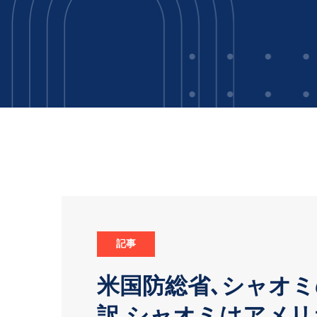
記事
米国防総省､シャオミ
訳 シャオミはアメ