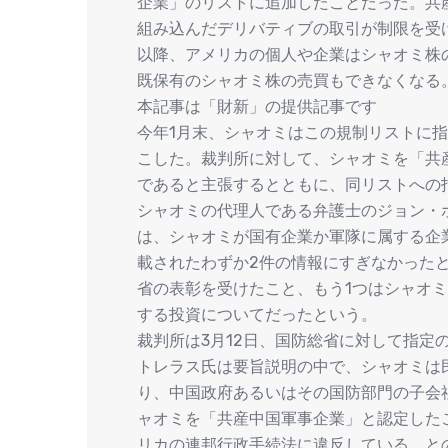
企業」のリストに追加したことだった。共
組み込んだデリバティブの取引が制限を受け
以降、アメリカの個人や企業はシャオミ株の
既保有のシャオミ株の売買もできなくなる
本記事は「財新」の提供記事です
今年1月末、シャオミはこの規制リストに
こした。裁判所に対して、シャオミを「共
であると主張するとともに、同リストへの
シャオミの代理人である弁護士のジョン・
は、シャオミが国有企業か軍隊に属する企
載されたわずか2件の情報にすぎなかった
省の表彰を受けたこと、もう1つはシャオミ
する投資についてだったという。
裁判所は3月12日、国防総省に対して指定
トレラス氏は要旨説明の中で、シャオミは
り、中国政府あるいはその国防部門の子会
ャオミを「共産中国軍事企業」と認定した
リカの連邦行政手続法に違反している、と