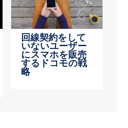
回線契約をして
いないユーザー
にスマホを販売
するドコモの戦
略