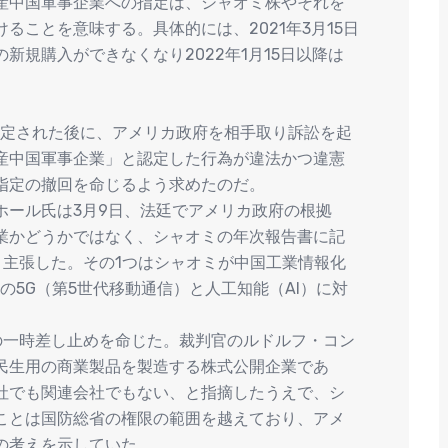
産中国軍事企業への指定は、シャオミ株やそれを
ることを意味する。具体的には、2021年3月15日
新規購入ができなくなり2022年1月15日以降は
。
指定された後に、アメリカ政府を相手取り訴訟を起
産中国軍事企業」と認定した行為が違法かつ違憲
指定の撤回を命じるよう求めたのだ。
ホール氏は3月9日、法廷でアメリカ政府の根拠
業かどうかではなく、シャオミの年次報告書に記
と主張した。その1つはシャオミが中国工業情報化
の5G（第5世代移動通信）と人工知能（AI）に対
の一時差し止めを命じた。裁判官のルドルフ・コン
民生用の商業製品を製造する株式公開企業であ
社でも関連会社でもない、と指摘したうえで、シ
ことは国防総省の権限の範囲を越えており、アメ
の考えを示していた。