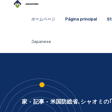
ホームページ
Página principal
St
Japanese
家
-
記事
-
米国防総省､シャオミの｢軍