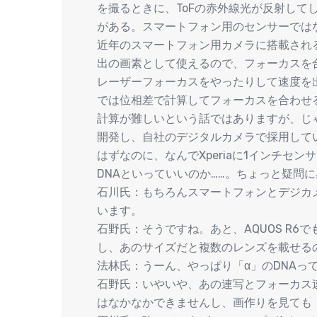
を撮るときに、ToFの赤外線光が反射して
がある。スマートフォン用のセンサーでは
近年のスマートフォン用カメラに搭載され
出の画素として使えるので、フォーカスを
レーザーフォーカスをやったりして速度を
では位相差で計算してフォーカスを合わせ
計算が難しいという話ではありますが、じ
開発し、自社のデジタルカメラで採用して
はずなのに、なんでXperiaに1インチセ
DNAといっていいのか……。ちょっと疑問
石川氏：もちろんスマートフォンとデジカ
います。
石野氏：そうですね。あと、AQUOS R
し、あのサイズだと複数のレンズを載せる
法林氏：うーん、やっぱり「α」のDNAっ
石野氏：いやいや、あの連写とフォーカス
はなかなかできませんし、画作りを見ても