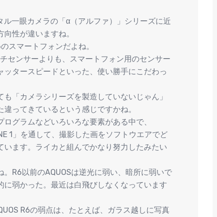
ジタル一眼カメラの「α（アルファ）」シリーズに近
方向性が違いますね。
めのスマートフォンだよね。
ンチセンサーよりも、スマートフォン用のセンサー
ャッタースピードといった、使い勝手にこだわっ
ても「カメラシリーズを製造していないじゃん」
た違ってきているという感じですかね。
プログラムなどいろいろな要素がある中で、
 PHONE 1」を通して、撮影した画をソフトウエアでど
ています。ライカと組んでかなり努力したみたい
。R6以前のAQUOSは逆光に弱い、暗所に弱いで
的に弱かった。最近は白飛びしなくなっています
UOS R6の弱点は、たとえば、ガラス越しに写真