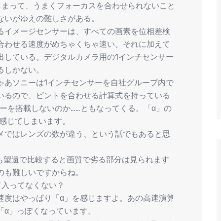
しまって、うまくフォーカスを合わせられないこと
ないがゆえの難しさがある。
るイメージセンサーは、すべての画素を位相差検
合わせる速度がめちゃくちゃ速い。それに加えて
出している。デジタルカメラ用の1インチセンサー
るしかない。
ゃあソニーは1インチセンサーを自社グループ内で
いるので、ピントを合わせる計算式を持っている
ンサーを搭載しないのか……ともなってくる。「α」の
に感じてしまいます。
メではレンズの数が違う、という話でもあると思
6でも望遠で比較すると画質で劣る部分は見られます
のも難しいですからね。
て入ってなくない？
速度はやっぱり「α」を感じますよ。あの高速演算
「α」っぽくなっています。