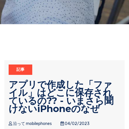
記事
アプリで作成した「ファ
イル」はどこに保存され
ているの?? - いまさら聞
けないiPhoneのなぜ
沿って mobilephones
04/02/2023