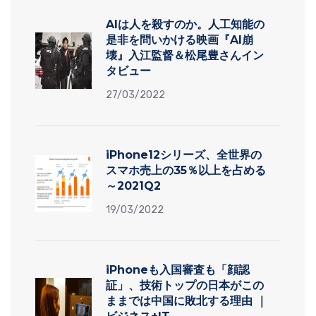
AIは人を殺すのか。人工知能の
是非を問いかける映画『AI崩
壊』入江監督＆松尾豊さんイン
タビュー
27/03/2022
iPhone12シリーズ、全世界の
スマホ売上の35％以上を占める
～2021Q2
19/03/2022
iPhoneも入国審査も「顔認
証」、技術トップの日本がこの
ままでは中国に敗北する理由 ｜