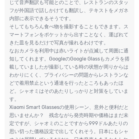
じて音声翻訳も可能とのことで、レストランのスタッ
フが外国語で話しかけても翻訳し、テキストをメガネ
内部に表示できるそうです。
そしてもちろん食べ物を撮影することもできます。ス
マートフォンをポケットから出すことなく、運ばれて
きた皿を見るだけで写真が撮れるわけです。
なおカメラを利用中は赤いライトが点滅して周囲に通
知してくれます。GoogleのGoogle Glassもカメラを搭
載していましたが撮影している時の状態が周りからは
わかりにくく、プライバシーの問題からレストランな
どで着用禁止という通達を行ったところもあったほ
ど。シャオミはそのあたりしっかりと対策をしていま
す。
Xiaomi Smart Glassesの使用シーン、意外と便利だと
思いませんか？ 残念ながら発売時期や価格はまだ未
定ですが、シャオミのことですから999ドルあたりの
思い切った価格設定で出してくれそう。日本にもシャ