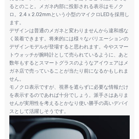
るとのこと。メガネ内部に投影される表示はモノク
ロ。2.4ｘ2.02mmという小型のマイクロLEDを採用し
ます。
デザインは普通のメガネと変わりませんから違和感な
く装着できます。将来的には様々なバリエーションの
デザインモデルが登場すると思われます。今やスマー
トウォッチが腕時計として売られているように、あと
数年もするとスマートグラスのようなアイウェアはメ
ガネ店で売っていることが当たり前になるかもしれま
せん。
モノクロ表示ですが、視界を遮らずに必要な情報だけ
を表示するのであれば十分でしょう。派手さはありま
せんが実用性を考えるとかなり使い勝手の高いデバイ
スとして活躍しそうです。