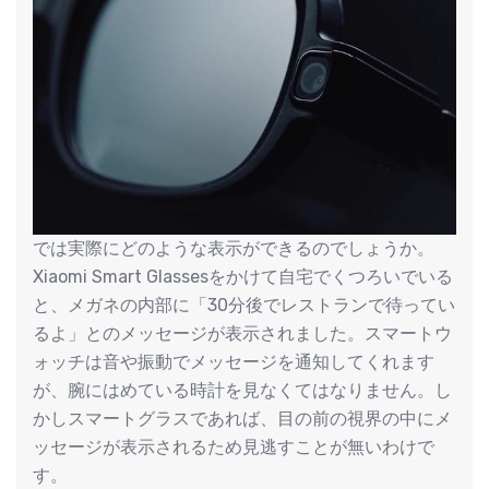
では実際にどのような表示ができるのでしょうか。
Xiaomi Smart Glassesをかけて自宅でくつろいでいる
と、メガネの内部に「30分後でレストランで待ってい
るよ」とのメッセージが表示されました。スマートウ
ォッチは音や振動でメッセージを通知してくれます
が、腕にはめている時計を見なくてはなりません。し
かしスマートグラスであれば、目の前の視界の中にメ
ッセージが表示されるため見逃すことが無いわけで
す。