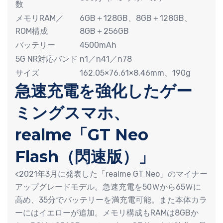
数
メモリRAM／
6GB＋128GB、8GB＋128GB、
ROM構成
8GB＋256GB
バッテリー
4500mAh
5G NR対応バンド
n1／n41／n78
サイズ
162.05×76.61×8.46mm、190g
急速充電を強化したゲー
ミングスマホ、
realme「GT Neo
Flash（閃速版）」
<2021年3月に発表した「realme GT Neo」のマイナー
アップグレードモデル。急速充電を50Ｗから65Ｗに
高め、35分でバッテリーを満充電可能。また本体カラ
ーにはイエローが追加。メモリ構成もRAMは8GBか