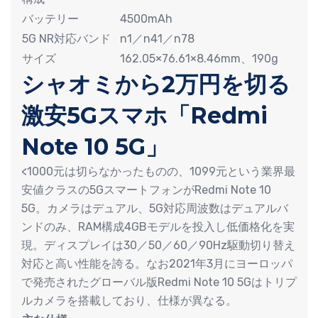
バッテリー
4500mAh
5G NR対応バンド
n1／n41／n78
サイズ
162.05×76.61×8.46mm、190g
シャオミから2万円を切る
激安5Gスマホ「Redmi
Note 10 5G」
<1000元は切らなかったものの、1099元という業界最
安値クラスの5GスマートフォンがRedmi Note 10
5G。カメラはデュアル、5G対応周波数はデュアルバ
ンドのみ、RAM構成4GBモデルを投入し低価格化を実
現。ディスプレイは30／50／60／90Hz駆動切り替え
対応と高い性能を誇る。なお2021年3月にヨーロッパ
で発売されたグローバル版Redmi Note 10 5Gはトリプ
ルカメラを搭載しており、仕様が異なる。