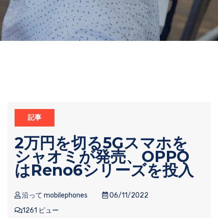
記事
2万円を切る5Gスマホを
シャオミが発売、OPPO
はReno6シリーズを投入
沿って mobilephones
06/11/2022
1261 ビュー