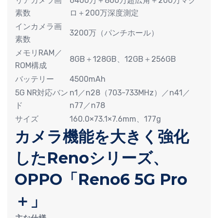
リアカメラ画
6400万＋800万超広角＋200万マク
素数
ロ＋200万深度測定
インカメラ画
3200万（パンチホール）
素数
メモリRAM／
8GB＋128GB、12GB＋256GB
ROM構成
バッテリー
4500mAh
5G NR対応バン
n1／n28（703-733MHz）／n41／
ド
n77／n78
サイズ
160.0×73.1×7.6mm、177g
カメラ機能を大きく強化
したRenoシリーズ、
OPPO「Reno6 5G Pro
＋」