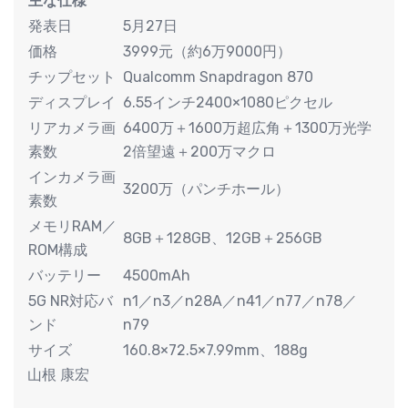
主な仕様
発表日
5月27日
価格
3999元（約6万9000円）
チップセット
Qualcomm Snapdragon 870
ディスプレイ
6.55インチ2400×1080ピクセル
リアカメラ画
6400万＋1600万超広角＋1300万光学
素数
2倍望遠＋200万マクロ
インカメラ画
3200万（パンチホール）
素数
メモリRAM／
8GB＋128GB、12GB＋256GB
ROM構成
バッテリー
4500mAh
5G NR対応バ
n1／n3／n28A／n41／n77／n78／
ンド
n79
サイズ
160.8×72.5×7.99mm、188g
山根 康宏