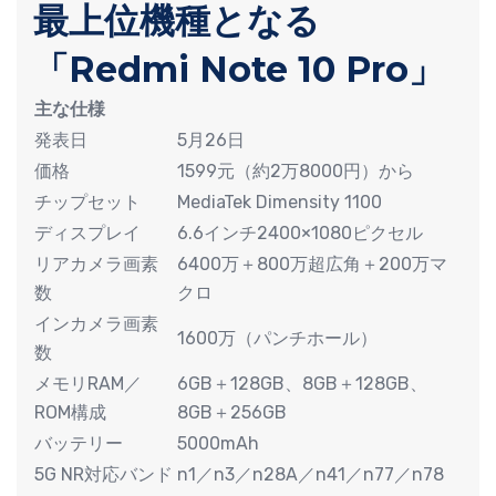
最上位機種となる
「Redmi Note 10 Pro」
主な仕様
発表日
5月26日
価格
1599元（約2万8000円）から
チップセット
MediaTek Dimensity 1100
ディスプレイ
6.6インチ2400×1080ピクセル
リアカメラ画素
6400万＋800万超広角＋200万マ
数
クロ
インカメラ画素
1600万（パンチホール）
数
メモリRAM／
6GB＋128GB、8GB＋128GB、
ROM構成
8GB＋256GB
バッテリー
5000mAh
5G NR対応バンド
n1／n3／n28A／n41／n77／n78