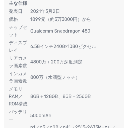
主な仕様
発表日
2021年5月2日
価格
1899元（約3万3000円）から
チップセ
Qualcomm Snapdragon 480
ット
ディスプ
6.58インチ2408×1080ピクセル
レイ
リアカメ
4800万＋200万深度測定
ラ画素数
インカメ
800万（水滴型ノッチ）
ラ画素数
メモリ
RAM／
8GB＋128GB、8GB＋256GB
ROM構成
バッテリ
5000mAh
ー
n1／n3／n28／n41（2515-2675MHz）／