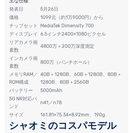
主な仕様
発表日
5月26日
価格
1099元（約1万9000円）から
チップセット
MediaTek Dimensity 700
ディスプレイ
6.5インチ2400×1080ピクセル
リアカメラ画
4800万＋200万深度測定
素数
インカメラ画
800万（パンチホール）
素数
メモリRAM／
4GB＋128GB、6GB＋128GB、8GB＋
ROM構成
128GB、8GB＋256GB
バッテリー
5000mAh
5G NR対応バ
n41／n78
ンド
サイズ
161.81×75.34×8.92mm、190g
シャオミのコスパモデル