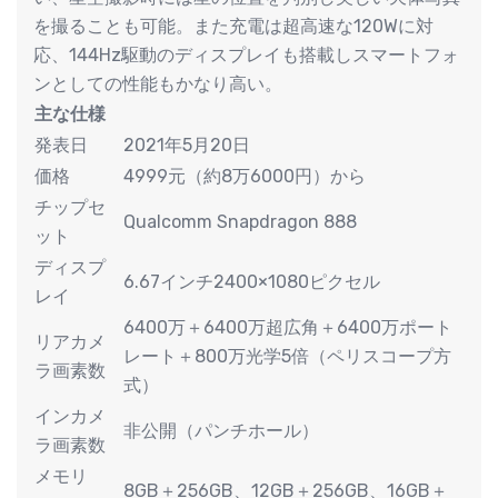
を撮ることも可能。また充電は超高速な120Wに対
応、144Hz駆動のディスプレイも搭載しスマートフォ
ンとしての性能もかなり高い。
主な仕様
発表日
2021年5月20日
価格
4999元（約8万6000円）から
チップセ
Qualcomm Snapdragon 888
ット
ディスプ
6.67インチ2400×1080ピクセル
レイ
6400万＋6400万超広角＋6400万ポート
リアカメ
レート＋800万光学5倍（ペリスコープ方
ラ画素数
式）
インカメ
非公開（パンチホール）
ラ画素数
メモリ
8GB＋256GB、12GB＋256GB、16GB＋