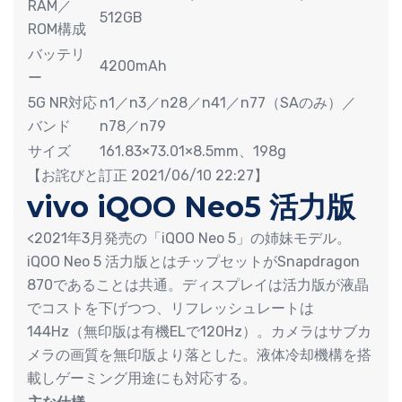
RAM／
512GB
ROM構成
バッテリ
4200mAh
ー
5G NR対応
n1／n3／n28／n41／n77（SAのみ）／
バンド
n78／n79
サイズ
161.83×73.01×8.5mm、198g
【お詫びと訂正 2021/06/10 22:27】
vivo iQOO Neo5 活力版
<2021年3月発売の「iQOO Neo 5」の姉妹モデル。
iQOO Neo 5 活力版とはチップセットがSnapdragon
870であることは共通。ディスプレイは活力版が液晶
でコストを下げつつ、リフレッシュレートは
144Hz（無印版は有機ELで120Hz）。カメラはサブカ
メラの画質を無印版より落とした。液体冷却機構を搭
載しゲーミング用途にも対応する。