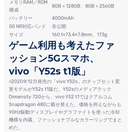
メモリRAM／ROM
8GB＋128GB、8GB＋256GB
構成
バッテリー
4000mAh
5G NR対応バンド
非公開
サイズ
160.1×73.4×7.8mm、173g
ゲーム利用も考えたファ
ッション5Gスマホ、
vivo「Y52s t1版」
<2020年12月発売の「vivo Y52s」のチップセット変
更モデルがY52s t1版だ。Y52sのメディアテック
Dimensity 720から、vivo Y52 t1ではクアルコム
Snapdragon 480に載せ替えた。価格を抑えながらも
90Hz駆動ディスプレイやグラファイトを使った冷却
機構を内蔵、ファッショナブルなカラーリングでまと
めた。