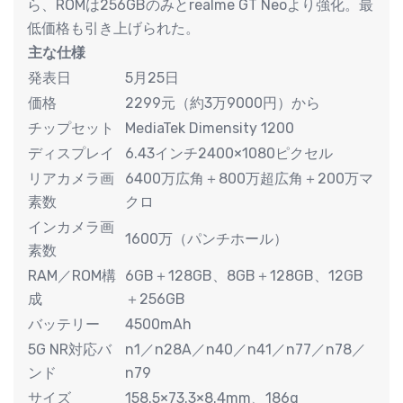
ら、ROMは256GBのみとrealme GT Neoより強化。最
低価格も引き上げられた。
主な仕様
発表日
5月25日
価格
2299元（約3万9000円）から
チップセット
MediaTek Dimensity 1200
ディスプレイ
6.43インチ2400×1080ピクセル
リアカメラ画
6400万広角＋800万超広角＋200万マ
素数
クロ
インカメラ画
1600万（パンチホール）
素数
RAM／ROM構
6GB＋128GB、8GB＋128GB、12GB
成
＋256GB
バッテリー
4500mAh
5G NR対応バ
n1／n28A／n40／n41／n77／n78／
ンド
n79
サイズ
158.5×73.3×8.4mm、186g