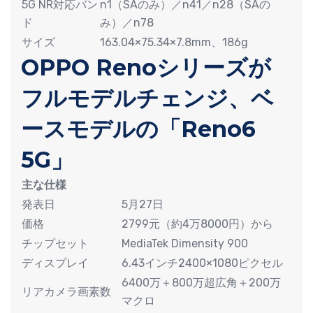
5G NR対応バン
n1（SAのみ）／n41／n28（SAの
ド
み）／n78
サイズ
163.04×75.34×7.8mm、186g
OPPO Renoシリーズが
フルモデルチェンジ、ベ
ースモデルの「Reno6
5G」
主な仕様
発表日
5月27日
価格
2799元（約4万8000円）から
チップセット
MediaTek Dimensity 900
ディスプレイ
6.43インチ2400×1080ピクセル
6400万＋800万超広角＋200万
リアカメラ画素数
マクロ