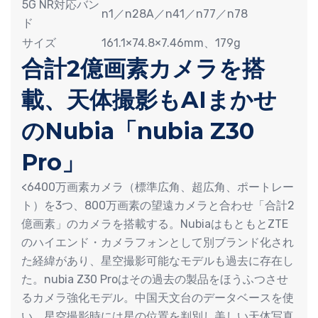
5G NR対応バン
n1／n28A／n41／n77／n78
ド
サイズ
161.1×74.8×7.46mm、179g
合計2億画素カメラを搭
載、天体撮影もAIまかせ
のNubia「nubia Z30
Pro」
<6400万画素カメラ（標準広角、超広角、ポートレー
ト）を3つ、800万画素の望遠カメラと合わせ「合計2
億画素」のカメラを搭載する。NubiaはもともとZTE
のハイエンド・カメラフォンとして別ブランド化され
た経緯があり、星空撮影可能なモデルも過去に存在し
た。nubia Z30 Proはその過去の製品をほうふつさせ
るカメラ強化モデル。中国天文台のデータベースを使
い、星空撮影時には星の位置を判別し美しい天体写真