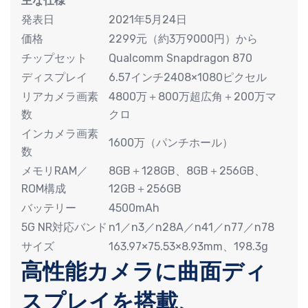
主な仕様
発表日
2021年5月24日
価格
2299元（約3万9000円）から
チップセット
Qualcomm Snapdragon 870
ディスプレイ
6.57インチ2408×1080ピクセル
リアカメラ画素
4800万＋800万超広角＋200万マ
数
クロ
インカメラ画素
1600万（パンチホール）
数
メモリRAM／
8GB＋128GB、8GB＋256GB、
ROM構成
12GB＋256GB
バッテリー
4500mAh
5G NR対応バンド
n1／n3／n28A／n41／n77／n78
サイズ
163.97×75.53×8.93mm、198.3g
高性能カメラに曲面ディ
スプレイを搭載、