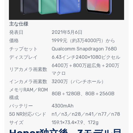
主な仕様
発表日
2021年5月6日
価格
1999元（約3万4000円）から
チップセット
Qualcomm Snapdragon 768G
ディスプレイ
6.43インチ2400×1080ピクセル
6400万＋800万超広角＋200万
リアカメラ画素数
マクロ
インカメラ画素数
3200万（パンチホール）
メモリRAM／ROM
8GB＋128GB、8GB＋256GB
構成
バッテリー
4300mAh
5G NR対応バンド
n1／n3／n28／n41／n77／n78
サイズ
159.1×73.4×7.9、172g