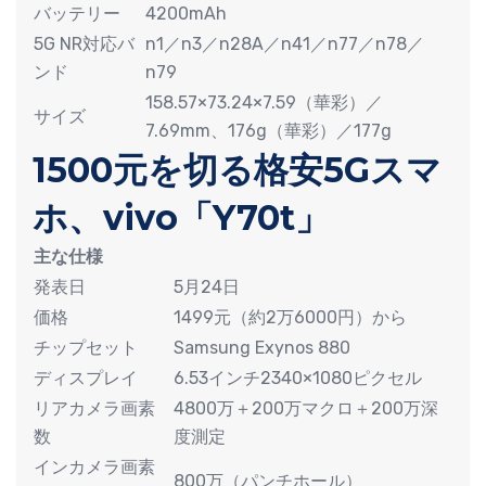
バッテリー
4200mAh
5G NR対応バ
n1／n3／n28A／n41／n77／n78／
ンド
n79
158.57×73.24×7.59（華彩）／
サイズ
7.69mm、176g（華彩）／177g
1500元を切る格安5Gスマ
ホ、vivo「Y70t」
主な仕様
発表日
5月24日
価格
1499元（約2万6000円）から
チップセット
Samsung Exynos 880
ディスプレイ
6.53インチ2340×1080ピクセル
リアカメラ画素
4800万＋200万マクロ＋200万深
数
度測定
インカメラ画素
800万（パンチホール）