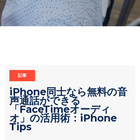
記事
iPhone同士なら無料の音
声通話ができる
「FaceTimeオーディ
オ」の活用術：iPhone
Tips