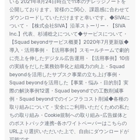
いる 2021年8月24日時点で11本のナレッジノートを
公開しております。皆様のご関心、課題感に合わせて
ダウンロードしていただけますと幸いです。◆SIVAに
ついて・【株式会社SIVA】沿⾰ストーリー・【SIVA
Inc.】代表、杉浦稔之について◆サービスについて・
【Squad beyondサービス概要】2020年7月更新版◆
導入・活用事例・【活用事例】スモールチームで劇的
に売上を伸したデジタル広告運用・【活用事例】10倍
の実績をだした業務効率化と組織力の向上・Squad
beyondを活用したサブスク事業の立ち上げ事例・
Squad beyondを活用した【事業・悩み・目的別】実
際の解決事例12選・Squad beyondでの⼯数削減事
例・Squad beyondでのインフラコスト削減◆各種の
取り組みについて・安全にご利用いただくための私た
ちの取り組み・Cookie規制への取り組み-広告媒体と
のポストバック連携-各ホワイトペーパーはこちらの
URLより選択いただいた上で、自由にダウンロードが
可能です。