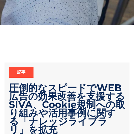
記事
圧倒的なスピードでWEB
広告の効果改善を支援する
SIVA、Cookie規制への取
り組みや活用事例に関す
る「ナレッジライブラ
リ」を拡充